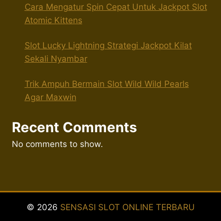
Cara Mengatur Spin Cepat Untuk Jackpot Slot
Atomic Kittens
Slot Lucky Lightning Strategi Jackpot Kilat
Sekali Nyambar
Trik Ampuh Bermain Slot Wild Wild Pearls
Agar Maxwin
Recent Comments
No comments to show.
© 2026
SENSASI SLOT ONLINE TERBARU