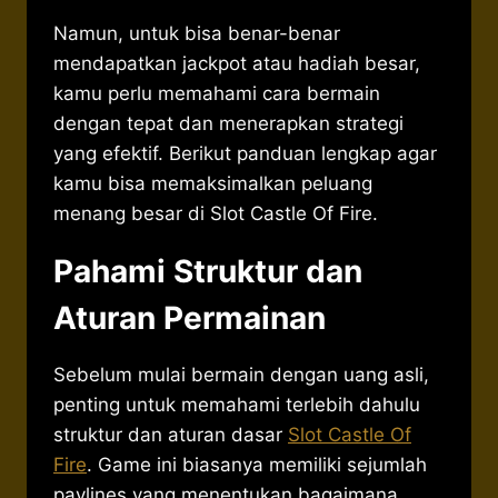
Namun, untuk bisa benar-benar
mendapatkan jackpot atau hadiah besar,
kamu perlu memahami cara bermain
dengan tepat dan menerapkan strategi
yang efektif. Berikut panduan lengkap agar
kamu bisa memaksimalkan peluang
menang besar di Slot Castle Of Fire.
Pahami Struktur dan
Aturan Permainan
Sebelum mulai bermain dengan uang asli,
penting untuk memahami terlebih dahulu
struktur dan aturan dasar
Slot Castle Of
Fire
. Game ini biasanya memiliki sejumlah
paylines yang menentukan bagaimana