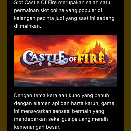
Slot Castle Of Fire merupakan salah satu
permainan slot online yang populer di
kalangan pecinta judi yang saat ini sedang
di mainkan.
Dengan tema kerajaan kuno yang penuh
dengan elemen api dan harta karun, game
ini menawarkan sensasi bermain yang
mendebarkan sekaligus peluang meraih
kemenangan besar.