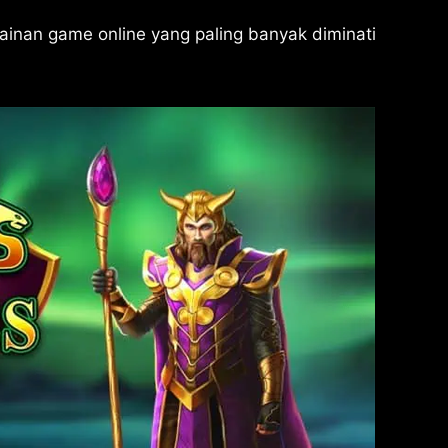
rmainan game online yang paling banyak diminati