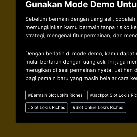
Gunakan Mode Demo Untuk 
Sebelum bermain dengan uang asli, cobalah
memungkinkan kamu bermain tanpa risiko ke
strategi, mengenal fitur permainan, dan me
Dengan berlatih di mode demo, kamu dapat
mulai bertaruh dengan uang asli. Ini juga m
merugikan di sesi permainan nyata. Latihan
bagi pemain baru yang masih belajar cara kerj
Post
#
Bermain Slot Loki's Riches
#
Jackpot Slot Loki's Ri
Tags:
#
Slot Loki's Riches
#
Slot Online Loki's Riches