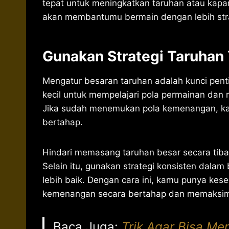
tepat untuk meningkatkan taruhan atau kapa
akan membantumu bermain dengan lebih str
Gunakan Strategi Taruhan
Mengatur besaran taruhan adalah kunci pent
kecil untuk mempelajari pola permainan dan
Jika sudah menemukan pola kemenangan, ka
bertahap.
Hindari memasang taruhan besar secara tiba
Selain itu, gunakan strategi konsisten dalam
lebih baik. Dengan cara ini, kamu punya ke
kemenangan secara bertahap dan memaksima
Baca Juga:
Trik Agar Bisa M