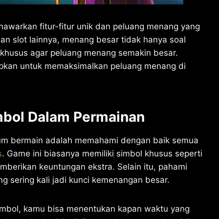
menawarkan fitur-fitur unik dan peluang menang yang
n slot lainnya, menang besar tidak hanya soal
s khusus agar peluang menang semakin besar.
erapkan untuk memaksimalkan peluang menang di
imbol Dalam Permainan
lum bermain adalah memahami dengan baik semua
s
. Game ini biasanya memiliki simbol khusus seperti
emberikan keuntungan ekstra. Selain itu, pahami
ang sering kali jadi kunci kemenangan besar.
imbol, kamu bisa menentukan kapan waktu yang