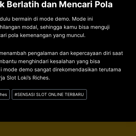
Berlatih dan Mencari Pola
 dulu bermain di mode demo. Mode ini
hilangan modal, sehingga kamu bisa menguji
ncari pola kemenangan yang muncul.
 menambah pengalaman dan kepercayaan diri saat
embantu menghindari kesalahan yang bisa
 di mode demo sangat direkomendasikan terutama
a Slot Loki’s Riches.
ches
#
SENSASI SLOT ONLINE TERBARU