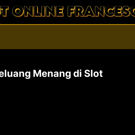
luang Menang di Slot