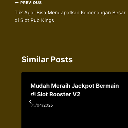
Post
PREVIOUS
Trik Agar Bisa Mendapatkan Kemenangan Besar
navigation
di Slot Pub Kings
Similar Posts
Mudah Meraih Jackpot Bermain
di Slot Rooster V2
05/04/2025