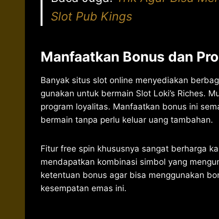
Slot Pub Kings
Manfaatkan Bonus dan Pro
Banyak situs slot online menyediakan berba
gunakan untuk bermain Slot Loki’s Riches. Mu
program loyalitas. Manfaatkan bonus ini s
bermain tanpa perlu keluar uang tambahan.
Fitur free spin khususnya sangat berharga 
mendapatkan kombinasi simbol yang mengun
ketentuan bonus agar bisa menggunakan bonu
kesempatan emas ini.