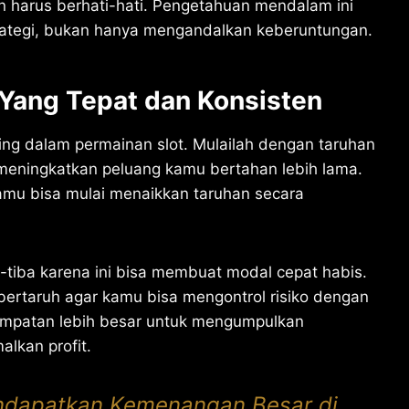
n harus berhati-hati. Pengetahuan mendalam ini
ategi, bukan hanya mengandalkan keberuntungan.
 Yang Tepat dan Konsisten
ing dalam permainan slot. Mulailah dengan taruhan
 meningkatkan peluang kamu bertahan lebih lama.
mu bisa mulai menaikkan taruhan secara
-tiba karena ini bisa membuat modal cepat habis.
 bertaruh agar kamu bisa mengontrol risiko dengan
sempatan lebih besar untuk mengumpulkan
lkan profit.
endapatkan Kemenangan Besar di