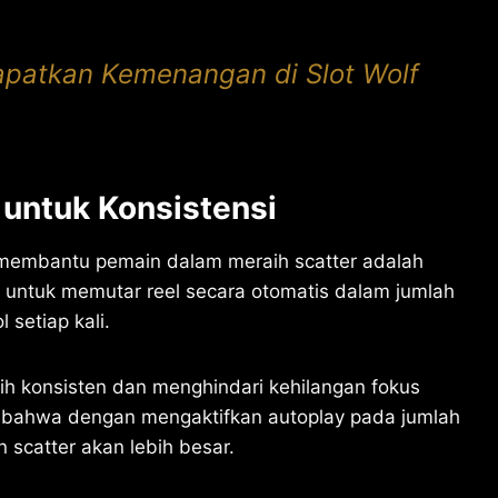
patkan Kemenangan di Slot Wolf
 untuk Konsistensi
a membantu pemain dalam meraih scatter adalah
in untuk memutar reel secara otomatis dalam jumlah
setiap kali.
bih konsisten dan menghindari kehilangan fokus
 bahwa dengan mengaktifkan autoplay pada jumlah
 scatter akan lebih besar.