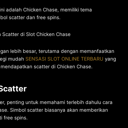
ini adalah Chicken Chase, memiliki tema
bol scatter dan free spins.
ngan lebih besar, terutama dengan memanfaatkan
ategi mudah
SENSASI SLOT ONLINE TERBARU
yang
 mendapatkan scatter di Chicken Chase.
Scatter
r, penting untuk memahami terlebih dahulu cara
hase. Simbol scatter biasanya akan memberikan
 free spins.