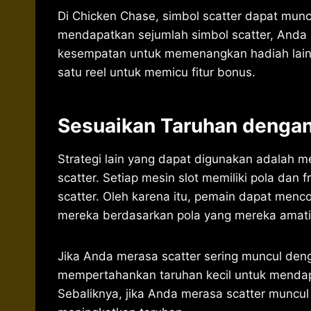
Di Chicken Chase, simbol scatter dapat muncu
mendapatkan sejumlah simbol scatter, Anda 
kesempatan untuk memenangkan hadiah lainny
satu reel untuk memicu fitur bonus.
Sesuaikan Taruhan dengan
Strategi lain yang dapat digunakan adalah 
scatter. Setiap mesin slot memiliki pola dan
scatter. Oleh karena itu, pemain dapat men
mereka berdasarkan pola yang mereka amati
Jika Anda merasa scatter sering muncul den
mempertahankan taruhan kecil untuk mendapa
Sebaliknya, jika Anda merasa scatter muncul 