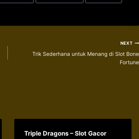
NEXT
Trik Sederhana untuk Menang di Slot Bone
Fortune
Triple Dragons – Slot Gacor