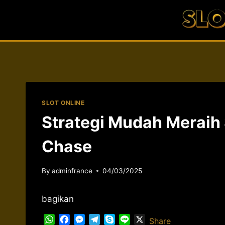
Skip
to
content
SLOT ONLINE
Strategi Mudah Meraih 
Chase
By
adminfrance
04/03/2025
bagikan
W
F
M
T
S
L
X
Share