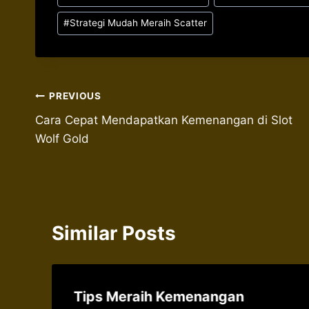
Tags:
#
Strategi Mudah Meraih Scatter
Post
PREVIOUS
Cara Cepat Mendapatkan Kemenangan di Slot
navigation
Wolf Gold
Similar Posts
Tips Meraih Kemenangan