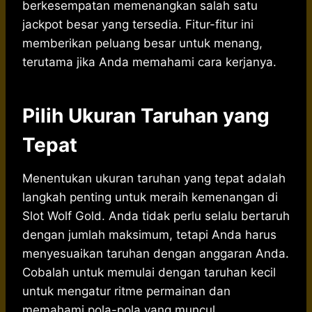
berkesempatan memenangkan salah satu
jackpot besar yang tersedia. Fitur-fitur ini
memberikan peluang besar untuk menang,
terutama jika Anda memahami cara kerjanya.
Pilih Ukuran Taruhan yang
Tepat
Menentukan ukuran taruhan yang tepat adalah
langkah penting untuk meraih kemenangan di
Slot Wolf Gold. Anda tidak perlu selalu bertaruh
dengan jumlah maksimum, tetapi Anda harus
menyesuaikan taruhan dengan anggaran Anda.
Cobalah untuk memulai dengan taruhan kecil
untuk mengatur ritme permainan dan
memahami pola-pola yang muncul.