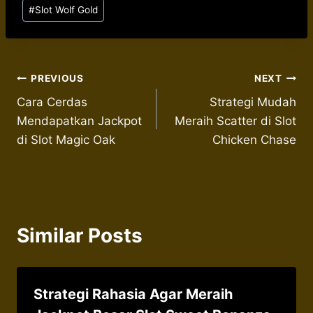
#
Slot Wolf Gold
Post
PREVIOUS
NEXT
Cara Cerdas
Strategi Mudah
navigation
Mendapatkan Jackpot
Meraih Scatter di Slot
di Slot Magic Oak
Chicken Chase
Similar Posts
Strategi Rahasia Agar Meraih