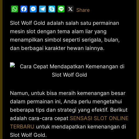
W
F
M
T
S
L
X
Share
h
a
e
e
k
i
a
c
s
l
y
n
Slot Wolf Gold adalah salah satu permainan
t
e
s
e
p
e
mesin slot dengan tema alam liar yang
s
b
e
g
e
menampilkan simbol seperti serigala, bulan,
A
o
n
r
dan berbagai karakter hewan lainnya.
p
o
g
a
p
k
e
m
r
Namun, untuk bisa meraih kemenangan besar
dalam permainan ini, Anda perlu mengetahui
beberapa tips dan strategi yang efektif. Berikut
adalah cara-cara cepat
SENSASI SLOT ONLINE
TERBARU
untuk mendapatkan kemenangan di
Slot Wolf Gold.