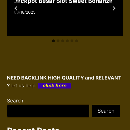
Jackpot Besar Slot Sweet Bonanza
06/18/2025
NEED BACKLINK HIGH QUALITY and RELEVANT
?
let us help.
click here
Search
Search