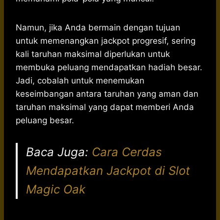
Namun, jika Anda bermain dengan tujuan
untuk memenangkan jackpot progresif, sering
kali taruhan maksimal diperlukan untuk
membuka peluang mendapatkan hadiah besar.
Jadi, cobalah untuk menemukan
keseimbangan antara taruhan yang aman dan
taruhan maksimal yang dapat memberi Anda
peluang besar.
Baca Juga:
Cara Cerdas
Mendapatkan Jackpot di Slot
Magic Oak