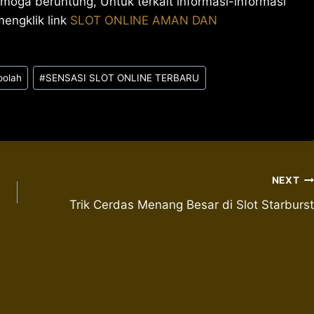
oga beruntung, Untuk terkait informasi-informasi
mengklik link
SLOT ONLINE AMAN DAN
oolah
#
SENSASI SLOT ONLINE TERBARU
NEXT
Trik Cerdas Menang Besar di Slot Starburst