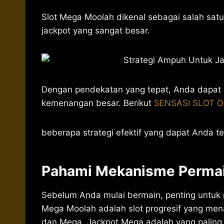
h
a
e
e
k
i
a
c
s
l
y
n
Slot Mega Moolah dikenal sebagai salah satu
t
e
s
e
p
e
jackpot yang sangat besar.
s
b
e
g
e
A
o
n
r
p
o
g
a
p
k
e
m
r
Dengan pendekatan yang tepat, Anda dapat
kemenangan besar. Berikut
SENSASI SLOT 
beberapa strategi efektif yang dapat Anda 
Pahami Mekanisme Perma
Sebelum Anda mulai bermain, penting untuk
Mega Moolah adalah slot progresif yang mena
dan Mega. Jackpot Mega adalah yang paling b