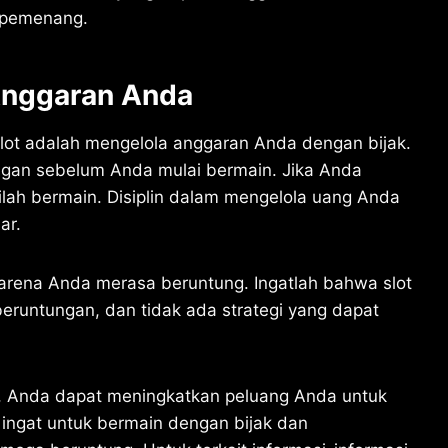
 pemenang.
 Anggaran Anda
slot adalah mengelola anggaran Anda dengan bijak.
gan sebelum Anda mulai bermain. Jika Anda
ilah bermain. Disiplin dalam mengelola uang Anda
ar.
arena Anda merasa beruntung. Ingatlah bahwa slot
runtungan, dan tidak ada strategi yang dapat
s, Anda dapat meningkatkan peluang Anda untuk
 ingat untuk bermain dengan bijak dan