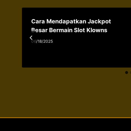
Cara Mendapatkan Jackpot
Besar Bermain Slot Klowns
06/18/2025