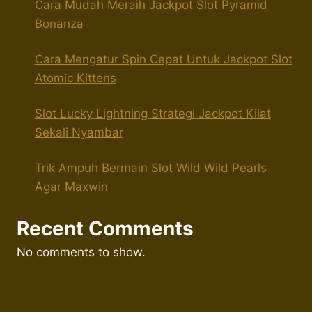
Cara Mudah Meraih Jackpot Slot Pyramid
Bonanza
Cara Mengatur Spin Cepat Untuk Jackpot Slot
Atomic Kittens
Slot Lucky Lightning Strategi Jackpot Kilat
Sekali Nyambar
Trik Ampuh Bermain Slot Wild Wild Pearls
Agar Maxwin
Recent Comments
No comments to show.