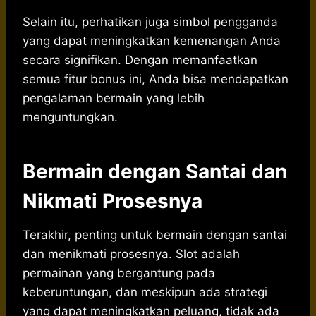
Selain itu, perhatikan juga simbol pengganda
yang dapat meningkatkan kemenangan Anda
secara signifikan. Dengan memanfaatkan
semua fitur bonus ini, Anda bisa mendapatkan
pengalaman bermain yang lebih
menguntungkan.
Bermain dengan Santai dan
Nikmati Prosesnya
Terakhir, penting untuk bermain dengan santai
dan menikmati prosesnya. Slot adalah
permainan yang bergantung pada
keberuntungan, dan meskipun ada strategi
yang dapat meningkatkan peluang, tidak ada