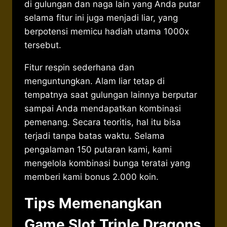
di gulungan dan naga lain yang Anda putar
selama fitur ini juga menjadi liar, yang
berpotensi memicu hadiah utama 1000x
tersebut.
Fitur respin sederhana dan
menguntungkan. Alam liar tetap di
tempatnya saat gulungan lainnya berputar
sampai Anda mendapatkan kombinasi
pemenang. Secara teoritis, hal itu bisa
terjadi tanpa batas waktu. Selama
pengalaman 150 putaran kami, kami
mengelola kombinasi bunga teratai yang
memberi kami bonus 2.000 koin.
Tips Memenangkan
Game Slot Triple Dragons