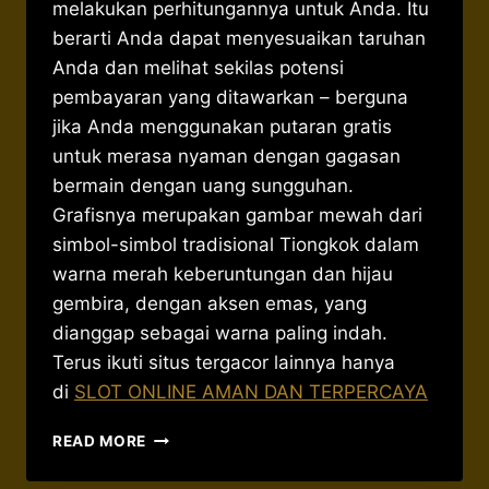
melakukan perhitungannya untuk Anda. Itu
berarti Anda dapat menyesuaikan taruhan
Anda dan melihat sekilas potensi
pembayaran yang ditawarkan – berguna
jika Anda menggunakan putaran gratis
untuk merasa nyaman dengan gagasan
bermain dengan uang sungguhan.
Grafisnya merupakan gambar mewah dari
simbol-simbol tradisional Tiongkok dalam
warna merah keberuntungan dan hijau
gembira, dengan aksen emas, yang
dianggap sebagai warna paling indah.
Terus ikuti situs tergacor lainnya hanya
di
SLOT ONLINE AMAN DAN TERPERCAYA
TRIPLE
READ MORE
DRAGONS
–