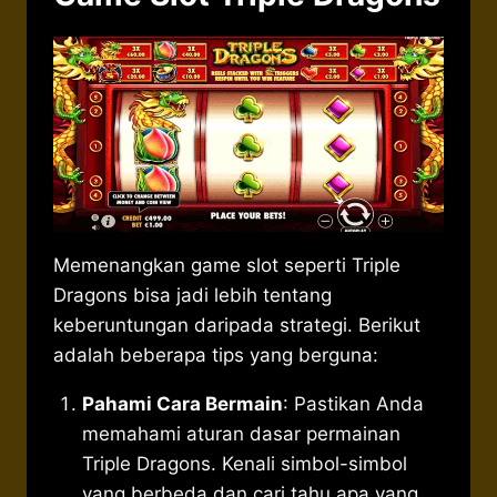
Memenangkan game slot seperti Triple
Dragons bisa jadi lebih tentang
keberuntungan daripada strategi. Berikut
adalah beberapa tips yang berguna:
Pahami Cara Bermain
: Pastikan Anda
memahami aturan dasar permainan
Triple Dragons. Kenali simbol-simbol
yang berbeda dan cari tahu apa yang