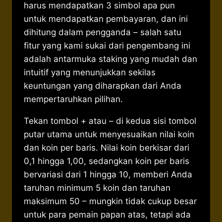
harus mendapatkan 3 simbol apa pun
untuk mendapatkan pembayaran, dan ini
dihitung dalam pengganda – salah satu
fitur yang kami sukai dari pengembang ini
adalah antarmuka staking yang mudah dan
intuitif yang menunjukkan sekilas
keuntungan yang diharapkan dari Anda
mempertaruhkan pilihan.
Tekan tombol + atau – di kedua sisi tombol
putar utama untuk menyesuaikan nilai koin
dan koin per baris. Nilai koin berkisar dari
0,1 hingga 1,00, sedangkan koin per baris
bervariasi dari 1 hingga 10, memberi Anda
taruhan minimum 5 koin dan taruhan
maksimum 50 – mungkin tidak cukup besar
untuk para pemain papan atas, tetapi ada