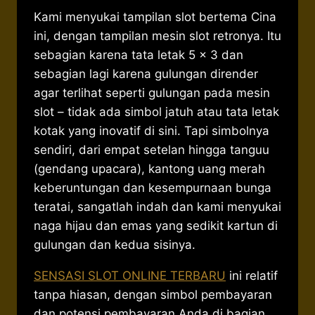
Kami menyukai tampilan slot bertema Cina
ini, dengan tampilan mesin slot retronya. Itu
sebagian karena tata letak 5 x 3 dan
sebagian lagi karena gulungan dirender
agar terlihat seperti gulungan pada mesin
slot – tidak ada simbol jatuh atau tata letak
kotak yang inovatif di sini. Tapi simbolnya
sendiri, dari empat setelan hingga tanguu
(gendang upacara), kantong uang merah
keberuntungan dan kesempurnaan bunga
teratai, sangatlah indah dan kami menyukai
naga hijau dan emas yang sedikit kartun di
gulungan dan kedua sisinya.
SENSASI SLOT ONLINE TERBARU
ini relatif
tanpa hiasan, dengan simbol pembayaran
dan potensi pembayaran Anda di bagian