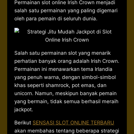
Permainan slot online Irish Crown menjadi
salah satu permainan yang paling digemari
oleh para pemain di seluruh dunia.
Salah satu permainan slot yang menarik
perhatian banyak orang adalah Irish Crown.
Permainan ini menawarkan tema Irlandia
yang penuh warna, dengan simbol-simbol
khas seperti shamrock, pot emas, dan
unicorn. Namun, meskipun banyak pemain
yang bermain, tidak semua berhasil meraih
jackpot.
Berikut
SENSASI SLOT ONLINE TERBARU
akan membahas tentang beberapa strategi