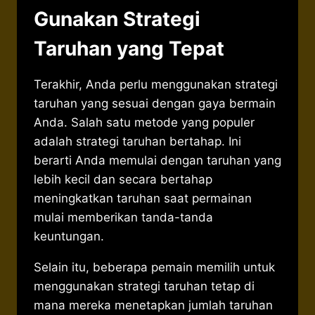
Gunakan Strategi
Taruhan yang Tepat
Terakhir, Anda perlu menggunakan strategi
taruhan yang sesuai dengan gaya bermain
Anda. Salah satu metode yang populer
adalah strategi taruhan bertahap. Ini
berarti Anda memulai dengan taruhan yang
lebih kecil dan secara bertahap
meningkatkan taruhan saat permainan
mulai memberikan tanda-tanda
keuntungan.
Selain itu, beberapa pemain memilih untuk
menggunakan strategi taruhan tetap di
mana mereka menetapkan jumlah taruhan