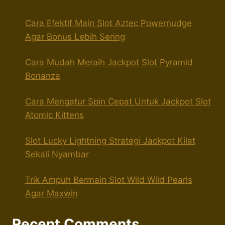
Cara Efektif Main Slot Aztec Powernudge
Agar Bonus Lebih Sering
Cara Mudah Meraih Jackpot Slot Pyramid
Bonanza
Cara Mengatur Spin Cepat Untuk Jackpot Slot
Atomic Kittens
Slot Lucky Lightning Strategi Jackpot Kilat
Sekali Nyambar
Trik Ampuh Bermain Slot Wild Wild Pearls
Agar Maxwin
Recent Comments