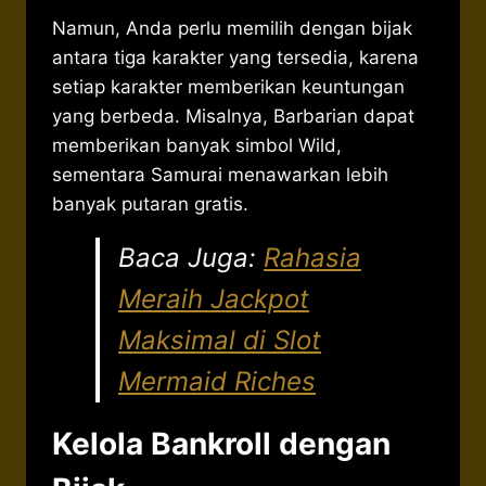
Namun, Anda perlu memilih dengan bijak
antara tiga karakter yang tersedia, karena
setiap karakter memberikan keuntungan
yang berbeda. Misalnya, Barbarian dapat
memberikan banyak simbol Wild,
sementara Samurai menawarkan lebih
banyak putaran gratis.
Baca Juga:
Rahasia
Meraih Jackpot
Maksimal di Slot
Mermaid Riches
Kelola Bankroll dengan