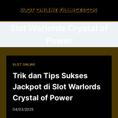
Skip
to
content
Slot Warlords Crystal of
Power
SLOT ONLINE
Trik dan Tips Sukses
Jackpot di Slot Warlords
Crystal of Power
04/03/2025