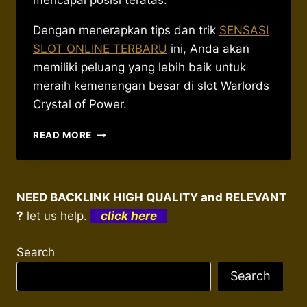
mencapai posisi teratas.
Dengan menerapkan tips dan trik
SENSASI
SLOT ONLINE TERBARU
ini, Anda akan
memiliki peluang yang lebih baik untuk
meraih kemenangan besar di slot Warlords
Crystal of Power.
TRIK
READ MORE
DAN
TIPS
SUKSES
JACKPOT
NEED BACKLINK HIGH QUALITY and RELEVANT
DI
?
let us help.
click here
SLOT
WARLORDS
CRYSTAL
Search
OF
Search
POWER