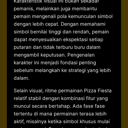
Karakteristik visual ini bukan sekadar
pemanis, melainkan juga membantu
pemain mengenali pola kemunculan simbol
dengan lebih cepat. Dengan memahami
simbol bernilai tinggi dan rendah, pemain
dapat menyesuaikan ekspektasi setiap
putaran dan tidak terburu buru dalam
mengambil keputusan. Pengenalan
karakter ini menjadi fondasi penting
sebelum melangkah ke strategi yang lebih
dalam.
Selain visual, ritme permainan Pizza Fiesta
relatif stabil dengan kombinasi fitur yang
muncul secara bertahap. Ada fase fase
tertentu di mana permainan terasa lebih
aktif, misalnya ketika simbol khusus mulai