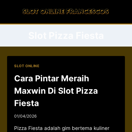
Skip
to
content
Slot Pizza Fiesta
SLOT ONLINE
Cara Pintar Meraih
Maxwin Di Slot Pizza
Fiesta
01/04/2026
Pizza Fiesta adalah gim bertema kuliner