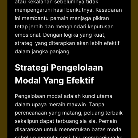
atau kekalahan sebelumnya tidak
mempengaruhi hasil berikutnya. Kesadaran
ini membantu pemain menjaga pikiran
tetap jernih dan menghindari keputusan
emosional. Dengan logika yang kuat,
strategi yang diterapkan akan lebih efektif
dalam jangka panjang.
Strategi Pengelolaan
Modal Yang Efektif
Pengelolaan modal adalah kunci utama
dalam upaya meraih maxwin. Tanpa
perencanaan yang matang, peluang terbaik
sekalipun dapat terbuang sia sia. Pemain
disarankan untuk menentukan batas modal
sebelum memulai sesi, lalu membaginya ke