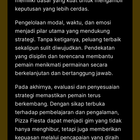
memiliki dasar yang kuat untuk mengambil
keputusan yang lebih cerdas.
Pengelolaan modal, waktu, dan emosi
menjadi pilar utama yang mendukung
strategi. Tanpa ketiganya, peluang terbaik
sekalipun sulit diwujudkan. Pendekatan
yang disiplin dan terencana membantu
pemain menikmati permainan secara
berkelanjutan dan bertanggung jawab.
Pada akhirnya, evaluasi dan penyesuaian
strategi memastikan pemain terus
berkembang. Dengan sikap terbuka
terhadap pembelajaran dan pengalaman,
Pizza Fiesta dapat menjadi gim yang tidak
hanya menghibur, tetapi juga memberikan
kepuasan melalui pencapaian yang diraih