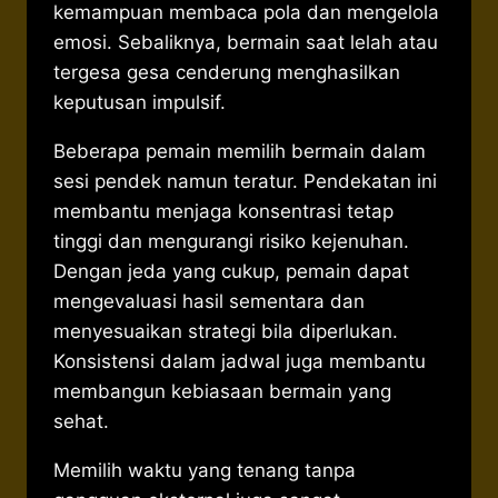
kemampuan membaca pola dan mengelola
emosi. Sebaliknya, bermain saat lelah atau
tergesa gesa cenderung menghasilkan
keputusan impulsif.
Beberapa pemain memilih bermain dalam
sesi pendek namun teratur. Pendekatan ini
membantu menjaga konsentrasi tetap
tinggi dan mengurangi risiko kejenuhan.
Dengan jeda yang cukup, pemain dapat
mengevaluasi hasil sementara dan
menyesuaikan strategi bila diperlukan.
Konsistensi dalam jadwal juga membantu
membangun kebiasaan bermain yang
sehat.
Memilih waktu yang tenang tanpa