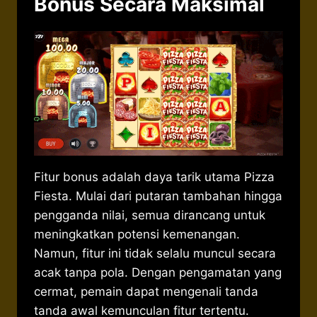
Bonus Secara Maksimal
Fitur bonus adalah daya tarik utama Pizza
Fiesta. Mulai dari putaran tambahan hingga
pengganda nilai, semua dirancang untuk
meningkatkan potensi kemenangan.
Namun, fitur ini tidak selalu muncul secara
acak tanpa pola. Dengan pengamatan yang
cermat, pemain dapat mengenali tanda
tanda awal kemunculan fitur tertentu.