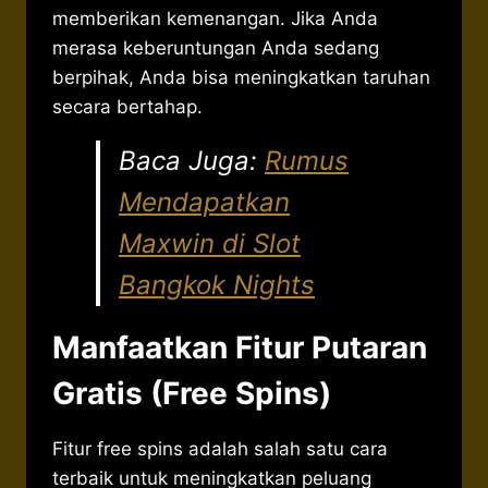
memberikan kemenangan. Jika Anda
merasa keberuntungan Anda sedang
berpihak, Anda bisa meningkatkan taruhan
secara bertahap.
Baca Juga:
Rumus
Mendapatkan
Maxwin di Slot
Bangkok Nights
Manfaatkan Fitur Putaran
Gratis (Free Spins)
Fitur free spins adalah salah satu cara
terbaik untuk meningkatkan peluang