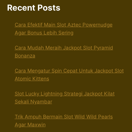
Recent Posts
Cara Efektif Main Slot Aztec Powernudge
Agar Bonus Lebih Sering
Cara Mudah Meraih Jackpot Slot Pyramid
Bonanza
Cara Mengatur Spin Cepat Untuk Jackpot Slot
Atomic Kittens
Slot Lucky Lightning Strategi Jackpot Kilat
Sekali Nyambar
Trik Ampuh Bermain Slot Wild Wild Pearls
Agar Maxwin