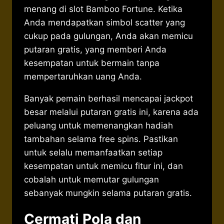
menang di slot Bamboo Fortune. Ketika
Anda mendapatkan simbol scatter yang
cukup pada gulungan, Anda akan memicu
putaran gratis, yang memberi Anda
kesempatan untuk bermain tanpa
mempertaruhkan uang Anda.
Banyak pemain berhasil mencapai jackpot
besar melalui putaran gratis ini, karena ada
peluang untuk memenangkan hadiah
tambahan selama free spins. Pastikan
untuk selalu memanfaatkan setiap
kesempatan untuk memicu fitur ini, dan
cobalah untuk memutar gulungan
sebanyak mungkin selama putaran gratis.
Cermati Pola dan