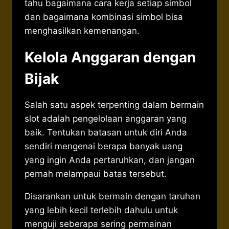
tahu bagaimana cara kerja setiap simbol
dan bagaimana kombinasi simbol bisa
menghasilkan kemenangan.
Kelola Anggaran dengan
Bijak
Salah satu aspek terpenting dalam bermain
slot adalah pengelolaan anggaran yang
baik. Tentukan batasan untuk diri Anda
sendiri mengenai berapa banyak uang
yang ingin Anda pertaruhkan, dan jangan
pernah melampaui batas tersebut.
Disarankan untuk bermain dengan taruhan
yang lebih kecil terlebih dahulu untuk
menguji seberapa sering permainan