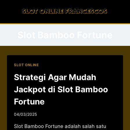
Skip
to
content
Slot Bamboo Fortune
SLOT ONLINE
Strategi Agar Mudah
Jackpot di Slot Bamboo
Fortune
04/03/2025
Slot Bamboo Fortune adalah salah satu