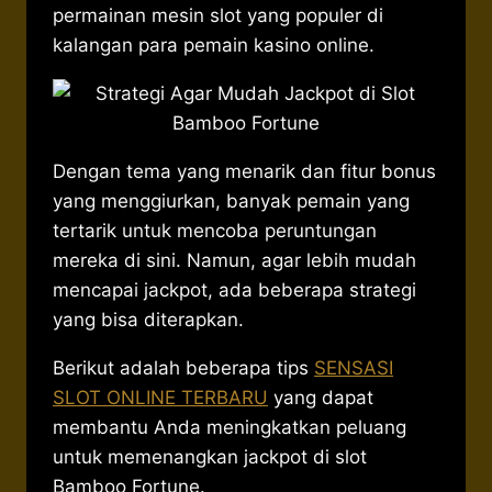
permainan mesin slot yang populer di
kalangan para pemain kasino online.
Dengan tema yang menarik dan fitur bonus
yang menggiurkan, banyak pemain yang
tertarik untuk mencoba peruntungan
mereka di sini. Namun, agar lebih mudah
mencapai jackpot, ada beberapa strategi
yang bisa diterapkan.
Berikut adalah beberapa tips
SENSASI
SLOT ONLINE TERBARU
yang dapat
membantu Anda meningkatkan peluang
untuk memenangkan jackpot di slot
Bamboo Fortune.