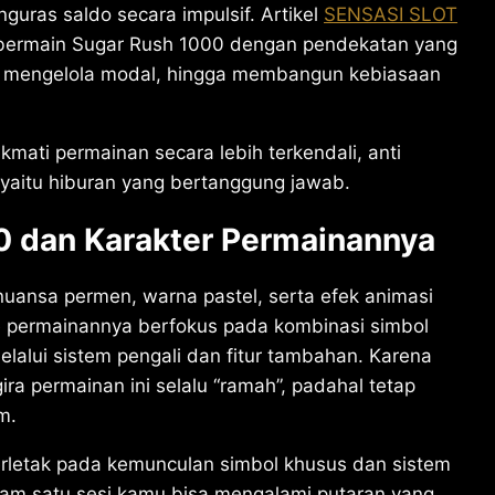
uras saldo secara impulsif. Artikel
SENSASI SLOT
bermain Sugar Rush 1000 dengan pendekatan yang
tur, mengelola modal, hingga membangun kebiasaan
ati permainan secara lebih terkendali, anti
 yaitu hiburan yang bertanggung jawab.
 dan Karakter Permainannya
uansa permen, warna pastel, serta efek animasi
e permainannya berfokus pada kombinasi simbol
lui sistem pengali dan fitur tambahan. Karena
ra permainan ini selalu “ramah”, padahal tetap
m.
rletak pada kemunculan simbol khusus dan sistem
alam satu sesi kamu bisa mengalami putaran yang