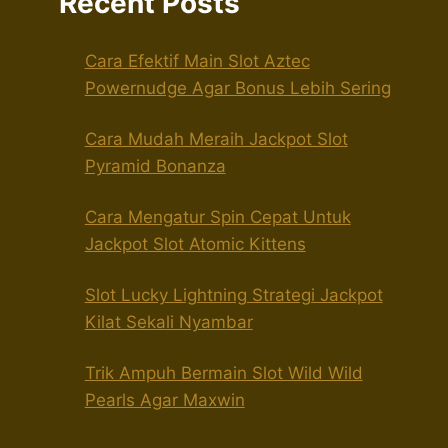
Recent Posts
Cara Efektif Main Slot Aztec
Powernudge Agar Bonus Lebih Sering
Cara Mudah Meraih Jackpot Slot
Pyramid Bonanza
Cara Mengatur Spin Cepat Untuk
Jackpot Slot Atomic Kittens
Slot Lucky Lightning Strategi Jackpot
Kilat Sekali Nyambar
Trik Ampuh Bermain Slot Wild Wild
Pearls Agar Maxwin