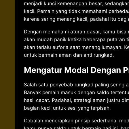
menjadi kunci kemenangan besar, sedangkan 
kecil. Pemain yang tidak memahami perbedaan
karena sering menang kecil, padahal itu bagia
Dengan memahami aturan dasar, kamu bisa me
akan mudah panik ketika beberapa putaran t
akan terlalu euforia saat menang lumayan. K
untuk bermain aman dan anti rungkad.
Mengatur Modal Dengan P
Salah satu penyebab rungkad paling sering a
Banyak pemain masuk dengan saldo tertentu 
hasil cepat. Padahal, strategi aman justru 
bagian kecil untuk sesi yang terpisah.
Cobalah menerapkan prinsip sederhana: modal
kamu punya saldo untuk bermain hari ini, ba