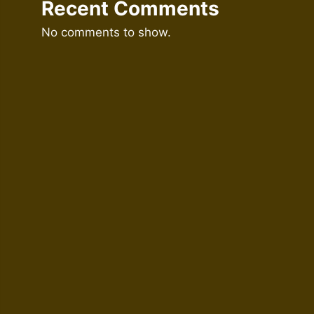
Recent Comments
No comments to show.