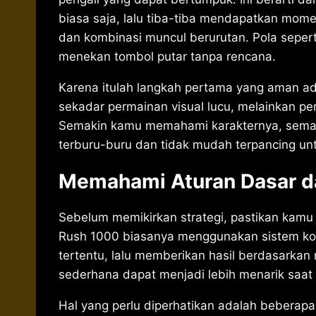
biasa saja, lalu tiba-tiba mendapatkan mome
dan kombinasi muncul berurutan. Pola sepert
menekan tombol putar tanpa rencana.
Karena itulah langkah pertama yang aman 
sekadar permainan visual lucu, melainkan pe
Semakin kamu memahami karakternya, sema
terburu-buru dan tidak mudah terpancing unt
Memahami Aturan Dasar da
Sebelum memikirkan strategi, pastikan kam
Rush 1000 biasanya menggunakan sistem ko
tertentu, lalu memberikan hasil berdasarkan n
sederhana dapat menjadi lebih menarik saat f
Hal yang perlu diperhatikan adalah beberapa s