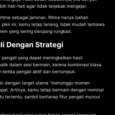
ih hati-hati agar tidak terjebak mengejar.
 ritme sebagai jaminan. Ritme hanya bahan
pikir ini, kamu tetap tenang, tidak mudah terbawa
rem yang sering berujung rungkad.
i Dengan Strategi
r pengali yang dapat meningkatkan hasil
 balik dalam sesi bermain, karena kombinasi biasa
ketika pengali aktif dan bertumpuk.
ain dengan target utama “menunggu momen
epat. Artinya, kamu tetap bermain dengan nominal
tertentu, sambil berharap fitur pengali muncul
atkan hasil yang cukup besar, jangan langsung