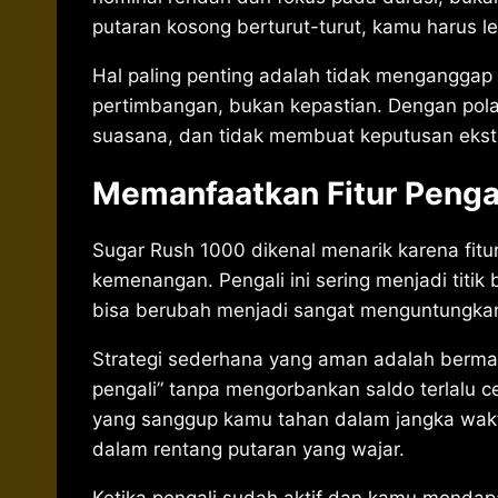
putaran kosong berturut-turut, kamu harus leb
Hal paling penting adalah tidak menganggap
pertimbangan, bukan kepastian. Dengan pola 
suasana, dan tidak membuat keputusan ekst
Memanfaatkan Fitur Pengal
Sugar Rush 1000 dikenal menarik karena fitu
kemenangan. Pengali ini sering menjadi titik
bisa berubah menjadi sangat menguntungkan 
Strategi sederhana yang aman adalah berm
pengali” tanpa mengorbankan saldo terlalu c
yang sanggup kamu tahan dalam jangka waktu 
dalam rentang putaran yang wajar.
Ketika pengali sudah aktif dan kamu mendap