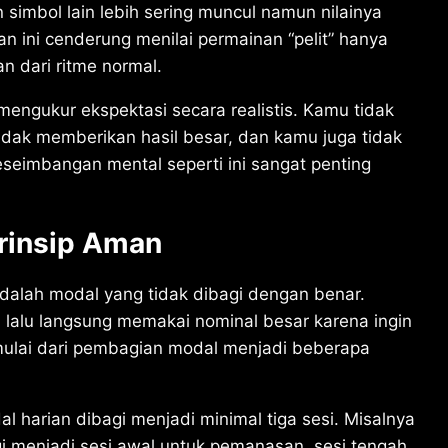
simbol lain lebih sering muncul namun nilainya
 ini cenderung menilai permainan “pelit” hanya
n dari ritme normal.
ngukur ekspektasi secara realistis. Kamu tidak
idak memberikan hasil besar, dan kamu juga tidak
eseimbangan mental seperti ini sangat penting
rinsip Aman
dalah modal yang tidak dibagi dengan benar.
lalu langsung memakai nominal besar karena ingin
dimulai dari pembagian modal menjadi beberapa
 harian dibagi menjadi minimal tiga sesi. Misalnya
gi menjadi sesi awal untuk pemanasan, sesi tengah