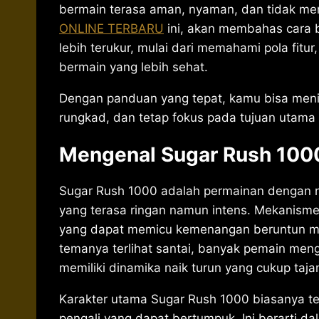
bermain terasa aman, nyaman, dan tidak meng
ONLINE TERBARU
ini, akan membahas cara 
lebih terukur, mulai dari memahami pola fi
bermain yang lebih sehat.
Dengan panduan yang tepat, kamu bisa menikm
rungkad, dan tetap fokus pada tujuan utama
Mengenal Sugar Rush 1000
Sugar Rush 1000 adalah permainan dengan n
yang terasa ringan namun intens. Mekanism
yang dapat memicu kemenangan beruntun mela
temanya terlihat santai, banyak pemain mengi
memiliki dinamika naik turun yang cukup taja
Karakter utama Sugar Rush 1000 biasanya te
pengali yang dapat bertumpuk. Ini berarti d