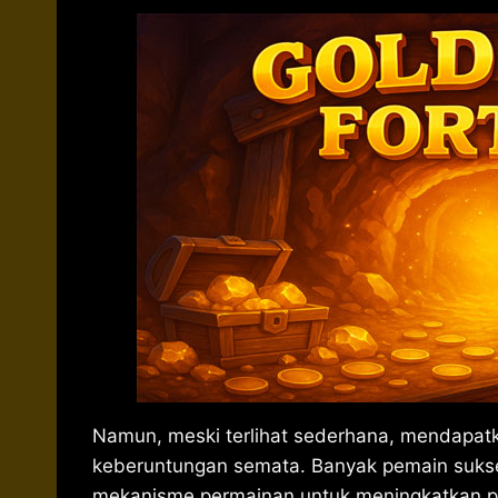
Namun, meski terlihat sederhana, mendapa
keberuntungan semata. Banyak pemain suks
mekanisme permainan untuk meningkatkan p