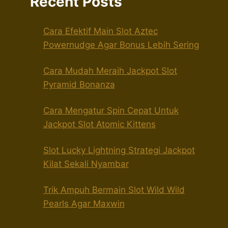
Recent Posts
Cara Efektif Main Slot Aztec
Powernudge Agar Bonus Lebih Sering
Cara Mudah Meraih Jackpot Slot
Pyramid Bonanza
Cara Mengatur Spin Cepat Untuk
Jackpot Slot Atomic Kittens
Slot Lucky Lightning Strategi Jackpot
Kilat Sekali Nyambar
Trik Ampuh Bermain Slot Wild Wild
Pearls Agar Maxwin