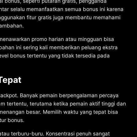
 bonus, seperti putaran gratis, pengganda
ntar selalu memanfaatkan semua bonus ini karena
enggunakan fitur gratis juga membantu memahami
tambahan.
 menawarkan promo harian atau mingguan bisa
an ini sering kali memberikan peluang ekstra
evel bonus tertentu yang tidak tersedia pada
Tepat
jackpot. Banyak pemain berpengalaman percaya
tertentu, terutama ketika pemain aktif tinggi dan
enangan besar. Memilih waktu yang tepat bisa
tur bonus.
h atau terburu-buru. Konsentrasi penuh sangat