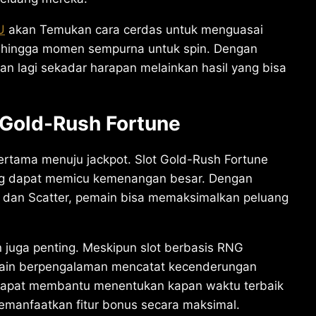
U
akan Temukan cara cerdas untuk menguasai
an hingga momen sempurna untuk spin. Dengan
ukan lagi sekadar harapan melainkan hasil yang bisa
t Gold-Rush Fortune
rtama menuju jackpot. Slot Gold-Rush Fortune
yang dapat memicu kemenangan besar. Dengan
d dan Scatter, pemain bisa memaksimalkan peluang
n juga penting. Meskipun slot berbasis RNG
ain berpengalaman mencatat kecenderungan
i dapat membantu menentukan kapan waktu terbaik
emanfaatkan fitur bonus secara maksimal.