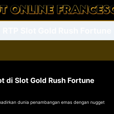
RTP Slot Gold Rush Fortune
t di Slot Gold Rush Fortune
nghadirkan dunia penambangan emas dengan nugget