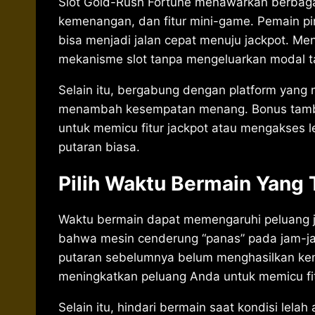
Slot Gold-Rush Fortune menawarkan berbagai
kemenangan, dan fitur mini-game. Pemain pi
bisa menjadi jalan cepat menuju jackpot. M
mekanisme slot tanpa mengeluarkan modal 
Selain itu, bergabung dengan platform yang
menambah kesempatan menang. Bonus tambah
untuk memicu fitur jackpot atau mengakses l
putaran biasa.
Pilih Waktu Bermain Yang 
Waktu bermain dapat memengaruhi peluang 
bahwa mesin cenderung “panas” pada jam-jam 
putaran sebelumnya belum menghasilkan kem
meningkatkan peluang Anda untuk memicu fi
Selain itu, hindari bermain saat kondisi lela