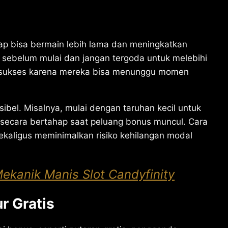
ap bisa bermain lebih lama dan meningkatkan
 sebelum mulai dan jangan tergoda untuk melebihi
ih sukses karena mereka bisa menunggu momen
ksibel. Misalnya, mulai dengan taruhan kecil untuk
 secara bertahap saat peluang bonus muncul. Cara
kaligus meminimalkan risiko kehilangan modal
kanik Manis Slot Candyfinity
r Gratis