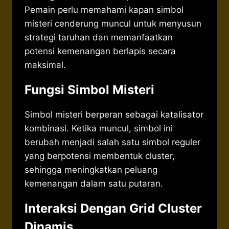
Pemain perlu memahami kapan simbol
misteri cenderung muncul untuk menyusun
strategi taruhan dan memanfaatkan
potensi kemenangan berlapis secara
maksimal.
Fungsi Simbol Misteri
Simbol misteri berperan sebagai katalisator
kombinasi. Ketika muncul, simbol ini
berubah menjadi salah satu simbol reguler
yang berpotensi membentuk cluster,
sehingga meningkatkan peluang
kemenangan dalam satu putaran.
Interaksi Dengan Grid Cluster
Dinamis