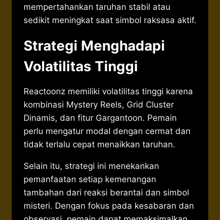
mempertahankan taruhan stabil atau
sedikit meningkat saat simbol raksasa aktif.
Strategi Menghadapi
Volatilitas Tinggi
Reactoonz memiliki volatilitas tinggi karena
kombinasi Mystery Reels, Grid Cluster
Dinamis, dan fitur Gargantoon. Pemain
perlu mengatur modal dengan cermat dan
tidak terlalu cepat menaikkan taruhan.
Selain itu, strategi ini menekankan
pemanfaatan setiap kemenangan
tambahan dari reaksi berantai dan simbol
misteri. Dengan fokus pada kesabaran dan
observasi, pemain dapat memaksimalkan