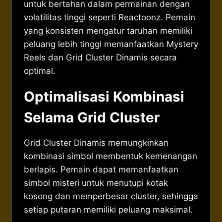
untuk bertahan dalam permainan dengan
volatilitas tinggi seperti Reactoonz. Pemain
yang konsisten mengatur taruhan memiliki
peluang lebih tinggi memanfaatkan Mystery
Reels dan Grid Cluster Dinamis secara
optimal.
Optimalisasi Kombinasi
Selama Grid Cluster
Grid Cluster Dinamis memungkinkan
kombinasi simbol membentuk kemenangan
berlapis. Pemain dapat memanfaatkan
simbol misteri untuk menutupi kotak
kosong dan memperbesar cluster, sehingga
setiap putaran memiliki peluang maksimal.