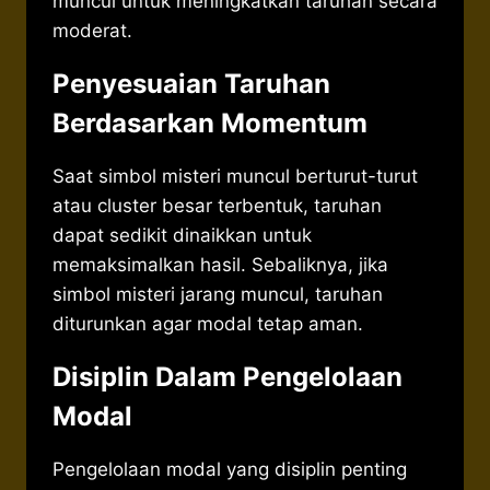
muncul untuk meningkatkan taruhan secara
moderat.
Penyesuaian Taruhan
Berdasarkan Momentum
Saat simbol misteri muncul berturut-turut
atau cluster besar terbentuk, taruhan
dapat sedikit dinaikkan untuk
memaksimalkan hasil. Sebaliknya, jika
simbol misteri jarang muncul, taruhan
diturunkan agar modal tetap aman.
Disiplin Dalam Pengelolaan
Modal
Pengelolaan modal yang disiplin penting