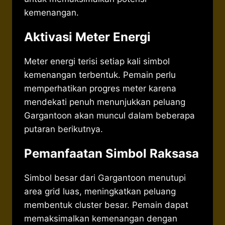
kemenangan.
Aktivasi Meter Energi
Meter energi terisi setiap kali simbol
kemenangan terbentuk. Pemain perlu
memperhatikan progres meter karena
mendekati penuh menunjukkan peluang
Gargantoon akan muncul dalam beberapa
putaran berikutnya.
Pemanfaatan Simbol Raksasa
Simbol besar dari Gargantoon menutupi
area grid luas, meningkatkan peluang
membentuk cluster besar. Pemain dapat
memaksimalkan kemenangan dengan