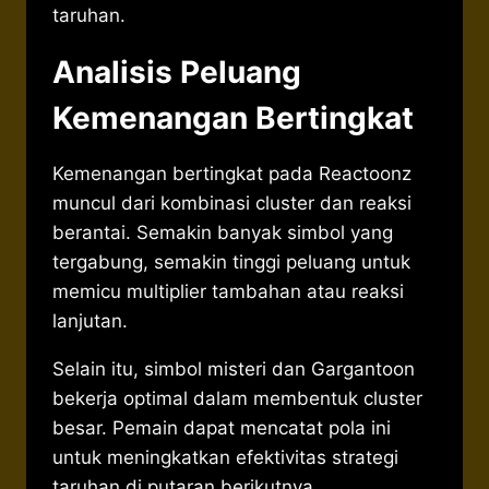
taruhan.
Analisis Peluang
Kemenangan Bertingkat
Kemenangan bertingkat pada Reactoonz
muncul dari kombinasi cluster dan reaksi
berantai. Semakin banyak simbol yang
tergabung, semakin tinggi peluang untuk
memicu multiplier tambahan atau reaksi
lanjutan.
Selain itu, simbol misteri dan Gargantoon
bekerja optimal dalam membentuk cluster
besar. Pemain dapat mencatat pola ini
untuk meningkatkan efektivitas strategi
taruhan di putaran berikutnya.