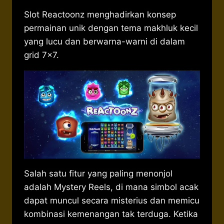
Slot Reactoonz menghadirkan konsep
permainan unik dengan tema makhluk kecil
yang lucu dan berwarna-warni di dalam
grid 7×7.
Salah satu fitur yang paling menonjol
adalah Mystery Reels, di mana simbol acak
dapat muncul secara misterius dan memicu
kombinasi kemenangan tak terduga. Ketika