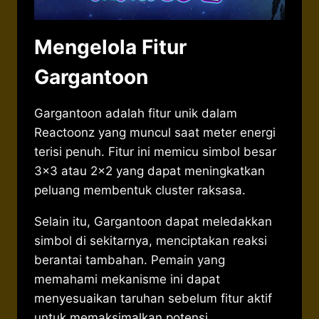
Mengelola Fitur
Gargantoon
Gargantoon adalah fitur unik dalam
Reactoonz yang muncul saat meter energi
terisi penuh. Fitur ini memicu simbol besar
3×3 atau 2×2 yang dapat meningkatkan
peluang membentuk cluster raksasa.
Selain itu, Gargantoon dapat meledakkan
simbol di sekitarnya, menciptakan reaksi
berantai tambahan. Pemain yang
memahami mekanisme ini dapat
menyesuaikan taruhan sebelum fitur aktif
untuk memaksimalkan potensi