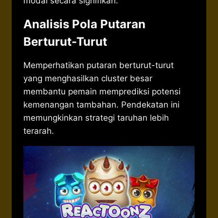
modal secara signifikan.
Analisis Pola Putaran
Berturut-Turut
Memperhatikan putaran berturut-turut
yang menghasilkan cluster besar
membantu pemain memprediksi potensi
kemenangan tambahan. Pendekatan ini
memungkinkan strategi taruhan lebih
terarah.