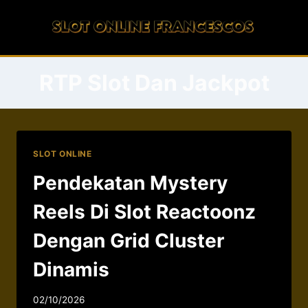
Skip
to
content
RTP Slot Dan Jackpot
SLOT ONLINE
Pendekatan Mystery
Reels Di Slot Reactoonz
Dengan Grid Cluster
Dinamis
02/10/2026