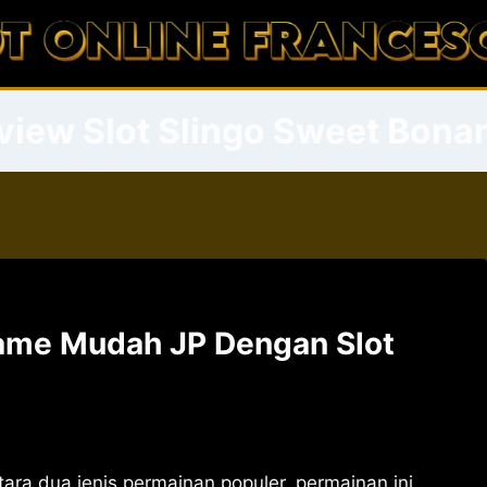
view Slot Slingo Sweet Bona
ame Mudah JP Dengan Slot
ra dua jenis permainan populer, permainan ini