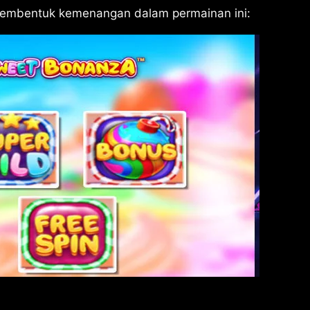
membentuk kemenangan dalam permainan ini: