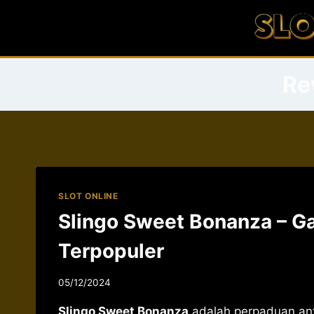
Skip
to
content
Re
SLOT ONLINE
Slingo Sweet Bonanza – G
Terpopuler
05/12/2024
Slingo Sweet Bonanza
adalah perpaduan anta