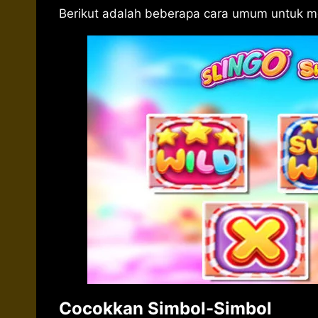
Berikut adalah beberapa cara umum untuk 
Cocokkan Simbol-Simbol