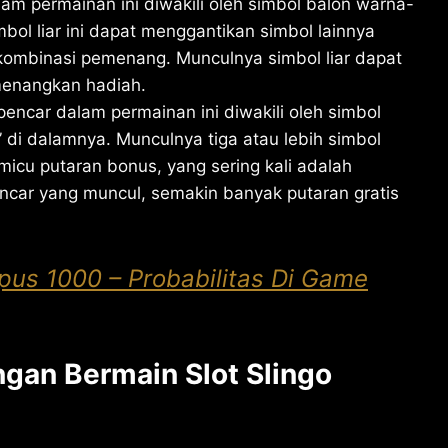
alam permainan ini diwakili oleh simbol balon warna-
bol liar ini dapat menggantikan simbol lainnya
kombinasi pemenang. Munculnya simbol liar dapat
enangkan hadiah.
encar dalam permainan ini diwakili oleh simbol
di dalamnya. Munculnya tiga atau lebih simbol
icu putaran bonus, yang sering kali adalah
ncar yang muncul, semakin banyak putaran gratis
pus 1000 – Probabilitas Di Game
an Bermain Slot Slingo