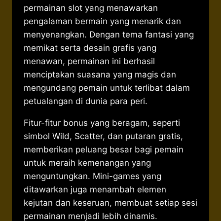
permainan slot yang menawarkan
pengalaman bermain yang menarik dan
menyenangkan. Dengan tema fantasi yang
memikat serta desain grafis yang
menawan, permainan ini berhasil
menciptakan suasana yang magis dan
mengundang pemain untuk terlibat dalam
petualangan di dunia para peri.
Fitur-fitur bonus yang beragam, seperti
simbol Wild, Scatter, dan putaran gratis,
memberikan peluang besar bagi pemain
untuk meraih kemenangan yang
menguntungkan. Mini-games yang
ditawarkan juga menambah elemen
kejutan dan keseruan, membuat setiap sesi
permainan menjadi lebih dinamis.