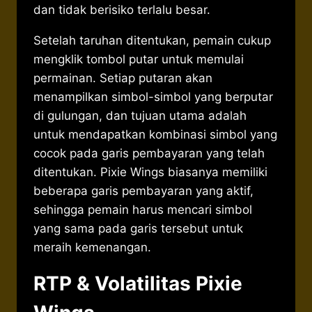
dan tidak berisiko terlalu besar.
Setelah taruhan ditentukan, pemain cukup
mengklik tombol putar untuk memulai
permainan. Setiap putaran akan
menampilkan simbol-simbol yang berputar
di gulungan, dan tujuan utama adalah
untuk mendapatkan kombinasi simbol yang
cocok pada garis pembayaran yang telah
ditentukan. Pixie Wings biasanya memiliki
beberapa garis pembayaran yang aktif,
sehingga pemain harus mencari simbol
yang sama pada garis tersebut untuk
meraih kemenangan.
RTP & Volatilitas Pixie