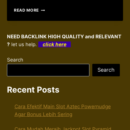
CARA
READ MORE
AMPUH
AGAR
DAPAT
JACKPOT
NEED BACKLINK HIGH QUALITY and RELEVANT
MAKSIMAL
?
let us help.
click here
DI
SLOT
PIXIE
Search
WINGS
Search
Recent Posts
Cara Efektif Main Slot Aztec Powernudge
Agar Bonus Lebih Sering
Cara Mudah Meraih Jackpot Slot Pyramid