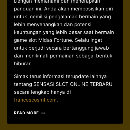
Dengan memahami dan menerapkan
panduan ini. Anda akan memposisikan diri
untuk memiliki pengalaman bermain yang
lebih menyenangkan dan potensi
keuntungan yang lebih besar saat bermain
game slot Midas Fortune. Selalu ingat
untuk berjudi secara bertanggung jawab
dan menikmati permainan sebagai bentuk
hiburan.
Simak terus informasi terupdate lainnya
tentang SENSASI SLOT ONLINE TERBARU
secara lengkap hanya di
francescosmf.com
.
MIDAS
READ MORE
FORTUNE
–
BERMAIN