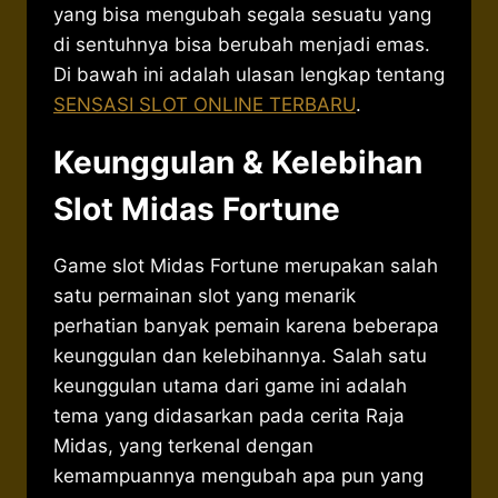
yang bisa mengubah segala sesuatu yang
di sentuhnya bisa berubah menjadi emas.
Di bawah ini adalah ulasan lengkap tentang
SENSASI SLOT ONLINE TERBARU
.
Keunggulan & Kelebihan
Slot Midas Fortune
Game slot Midas Fortune merupakan salah
satu permainan slot yang menarik
perhatian banyak pemain karena beberapa
keunggulan dan kelebihannya. Salah satu
keunggulan utama dari game ini adalah
tema yang didasarkan pada cerita Raja
Midas, yang terkenal dengan
kemampuannya mengubah apa pun yang