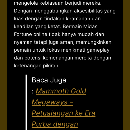
mengelola kebiasaan berjudi mereka.
Dengan menggabungkan aksesibilitas yang
luas dengan tindakan keamanan dan
keadilan yang ketat. Bermain Midas
Fortune online tidak hanya mudah dan
nyaman tetapi juga aman, memungkinkan
pemain untuk fokus menikmati gameplay
dan potensi kemenangan mereka dengan
ketenangan pikiran.
Baca Juga
:
Mammoth Gold
Megaways –
Petualangan ke Era
Purba dengan