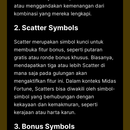
atau menggandakan kemenangan dari
kombinasi yang mereka lengkapi.
2. Scatter Symbols
Scatter merupakan simbol kunci untuk
membuka fitur bonus, seperti putaran
gratis atau ronde bonus khusus. Biasanya,
mendapatkan tiga atau lebih Scatter di
mana saja pada gulungan akan
mengaktifkan fitur ini. Dalam konteks Midas
Fortune, Scatters bisa diwakili oleh simbol-
simbol yang berhubungan dengan
kekayaan dan kemakmuran, seperti
kerajaan atau harta karun.
3. Bonus Symbols