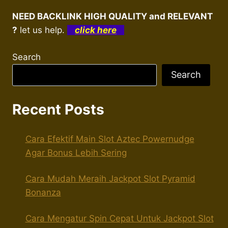
SLOT
NEED BACKLINK HIGH QUALITY and RELEVANT
RAJA
?
let us help.
click here
MIDAS
DI
JAMIN
Search
MUDAH
Search
JP
Recent Posts
Cara Efektif Main Slot Aztec Powernudge
Agar Bonus Lebih Sering
Cara Mudah Meraih Jackpot Slot Pyramid
Bonanza
Cara Mengatur Spin Cepat Untuk Jackpot Slot