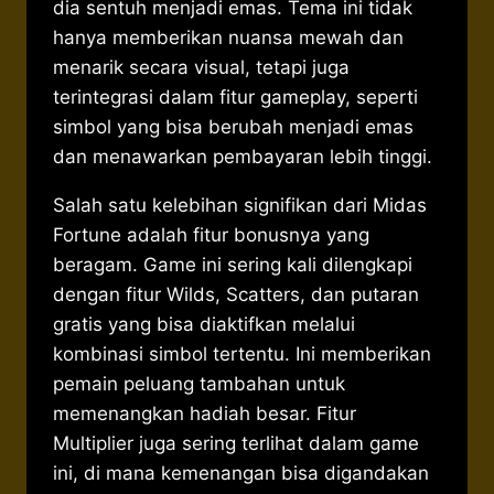
dia sentuh menjadi emas. Tema ini tidak
hanya memberikan nuansa mewah dan
menarik secara visual, tetapi juga
terintegrasi dalam fitur gameplay, seperti
simbol yang bisa berubah menjadi emas
dan menawarkan pembayaran lebih tinggi.
Salah satu kelebihan signifikan dari Midas
Fortune adalah fitur bonusnya yang
beragam. Game ini sering kali dilengkapi
dengan fitur Wilds, Scatters, dan putaran
gratis yang bisa diaktifkan melalui
kombinasi simbol tertentu. Ini memberikan
pemain peluang tambahan untuk
memenangkan hadiah besar. Fitur
Multiplier juga sering terlihat dalam game
ini, di mana kemenangan bisa digandakan