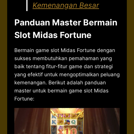
Kemenangan Besar
Panduan Master Bermain
Slot Midas Fortune
Bermain game slot Midas Fortune dengan
sukses membutuhkan pemahaman yang
baik tentang fitur-fitur game dan strategi
yang efektif untuk mengoptimalkan peluang
kemenangan. Berikut adalah panduan
master untuk bermain game slot Midas
Fortune: