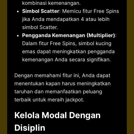
kombinasi kemenangan.
Simbol Scatter
: Memicu fitur Free Spins
jika Anda mendapatkan 4 atau lebih
simbol Scatter.
Pengganda Kemenangan (Multiplier)
:
Dalam fitur Free Spins, simbol kucing
emas dapat meningkatkan pengganda
kemenangan Anda secara signifikan.
Dengan memahami fitur ini, Anda dapat
menentukan kapan harus meningkatkan
taruhan dan memanfaatkan peluang
terbaik untuk meraih jackpot.
Kelola Modal Dengan
Disiplin