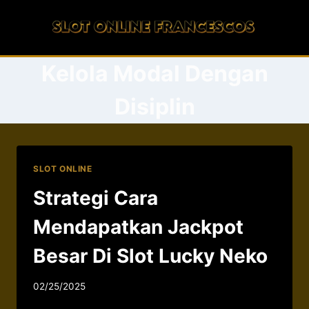
Skip
to
content
Kelola Modal Dengan
Disiplin
SLOT ONLINE
Strategi Cara
Mendapatkan Jackpot
Besar Di Slot Lucky Neko
02/25/2025