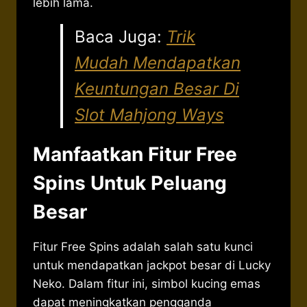
lebih lama.
Baca Juga:
Trik
Mudah Mendapatkan
Keuntungan Besar Di
Slot Mahjong Ways
Manfaatkan Fitur Free
Spins Untuk Peluang
Besar
Fitur Free Spins adalah salah satu kunci
untuk mendapatkan jackpot besar di Lucky
Neko. Dalam fitur ini, simbol kucing emas
dapat meningkatkan pengganda