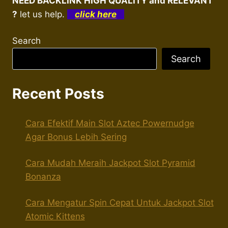
NEED BACKLINK HIGH QUALITY and RELEVANT
DI
?
let us help.
click here
SLOT
LUCKY
NEKO
Search
Search
Recent Posts
Cara Efektif Main Slot Aztec Powernudge
Agar Bonus Lebih Sering
Cara Mudah Meraih Jackpot Slot Pyramid
Bonanza
Cara Mengatur Spin Cepat Untuk Jackpot Slot
Atomic Kittens