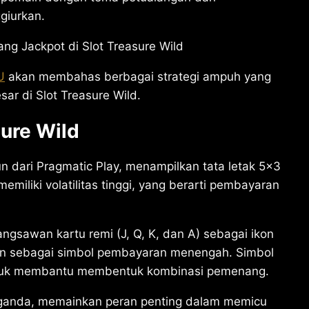
giurkan.
U
akan membahas berbagai strategi ampuh yang
ar di Slot Treasure Wild.
ure Wild
n dari Pragmatic Play, menampilkan tata letak 5×3
miliki volatilitas tinggi, yang berarti pembayaran
ngsawan kartu remi (J, Q, K, dan A) sebagai ikon
un sebagai simbol pembayaran menengah. Simbol
ntuk membantu membentuk kombinasi pemenang.
gganda, memainkan peran penting dalam memicu