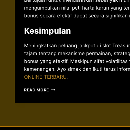
mengumpulkan nilai peti harta karun yang t
bonus secara efektif dapat secara signifik
Kesimpulan
Meningkatkan peluang jackpot di slot Trea
tajam tentang mekanisme permainan, strategi
bonus yang efektif. Meskipun sifat volatilitas 
kemenangan. Ayo simak dan ikuti terus inform
ONLINE TERBARU
.
CARA
READ MORE
MENINGKATKAN
PELUANG
JACKPOT
DI
SLOT
TREASURE