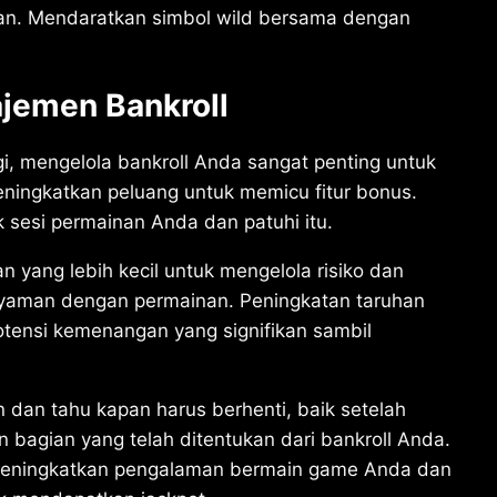
n. Mendaratkan simbol wild bersama dengan
ajemen Bankroll
ggi, mengelola bankroll Anda sangat penting untuk
ingkatkan peluang untuk memicu fitur bonus.
sesi permainan Anda dan patuhi itu.
yang lebih kecil untuk mengelola risiko dan
nyaman dengan permainan. Peningkatan taruhan
ensi kemenangan yang signifikan sambil
 dan tahu kapan harus berhenti, baik setelah
bagian yang telah ditentukan dari bankroll Anda.
t meningkatkan pengalaman bermain game Anda dan