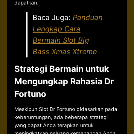
dapatkan.
Baca Juga:
Panduan
Lengkap Cara
Bermain Slot Big
Bass Xmas Xtreme
Strategi Bermain untuk
Mengungkap Rahasia Dr
Fortuno
Meskipun Slot Dr Fortuno didasarkan pada
keberuntungan, ada beberapa strategi
yang dapat Anda terapkan untuk
meningkatkan peluang kemenangan Anda.