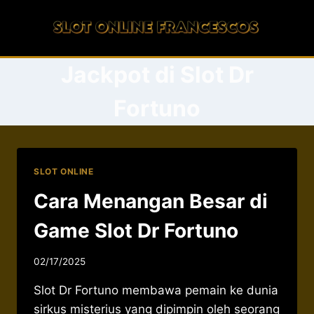
Skip
to
content
Jackpot di Slot Dr
Fortuno
SLOT ONLINE
Cara Menangan Besar di
Game Slot Dr Fortuno
02/17/2025
Slot Dr Fortuno membawa pemain ke dunia
sirkus misterius yang dipimpin oleh seorang