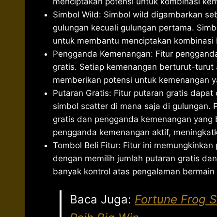
menciptakan potensi untuk kombinasi ke
Simbol Wild: Simbol wild digambarkan se
gulungan kecuali gulungan pertama. Simb
untuk membantu menciptakan kombinasi
Pengganda Kemenangan: Fitur pengganda
gratis. Setiap kemenangan berturut-tur
memberikan potensi untuk kemenangan y
Putaran Gratis: Fitur putaran gratis dapa
simbol scatter di mana saja di gulungan. 
gratis dan pengganda kemenangan yang be
pengganda kemenangan aktif, meningkatk
Tombol Beli Fitur: Fitur ini memungkinkan
dengan memilih jumlah putaran gratis dan
banyak kontrol atas pengalaman bermain
Baca Juga:
Fortune Frog S