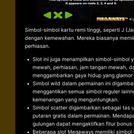
Simbol-simbol kartu remi tinggi, seperti J (Ja
dengan kemewahan. Mereka biasanya memilik
perhiasan.
Slot ini juga menampilkan simbol-simbol 
mewah, perhiasan, jam tangan mewah, da
menggambarkan gaya hidup yang glamor
Simbol wild dalam permainan ini digamba
menggantikan semua simbol reguler lain
kemenangan yang menguntungkan.
Simbol scatter digambarkan sebagai tas 
putaran gratis dalam permainan. Mendapatk
gulungan dapat mengaktifkan fitur bonu
Beberapa slot Megaways memiliki simbol 