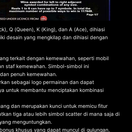
ck), Q (Queen), K (King), dan A (Ace), dihiasi
i desain yang mengkilap dan dihiasi dengan
yang terkait dengan kemewahan, seperti mobil
n staf kemewahan. Simbol-simbol ini
 dan penuh kemewahan.
rkan sebagai logo permainan dan dapat
nya untuk membantu menciptakan kombinasi
uang dan merupakan kunci untuk memicu fitur
an tiga atau lebih simbol scatter di mana saja di
s yang menguntungkan.
bonus khusus yang dapat muncul di gulungan,