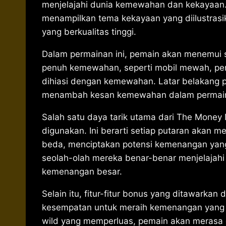
menjelajahi dunia kemewahan dan kekayaan. 
menampilkan tema kekayaan yang diilustrasi
yang berkualitas tinggi.
Dalam permainan ini, pemain akan menemui 
penuh kemewahan, seperti mobil mewah, per
dihiasi dengan kemewahan. Latar belakang 
menambah kesan kemewahan dalam permaina
Salah satu daya tarik utama dari The Mon
digunakan. Ini berarti setiap putaran akan 
beda, menciptakan potensi kemenangan yang
seolah-olah mereka benar-benar menjelajah
kemenangan besar.
Selain itu, fitur-fitur bonus yang ditawark
kesempatan untuk meraih kemenangan yang me
wild yang memperluas, pemain akan merasa d