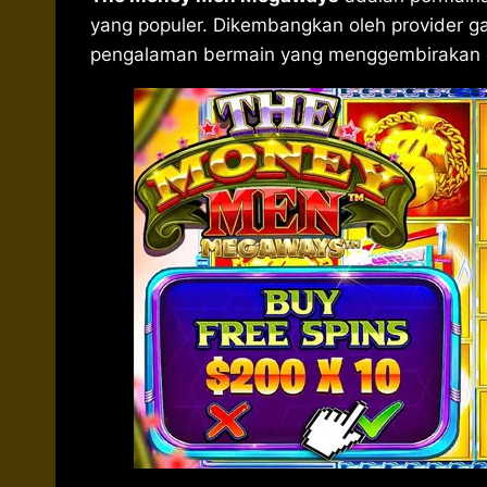
yang populer. Dikembangkan oleh provider g
pengalaman bermain yang menggembirakan de