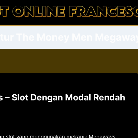
itur The Money Men Megawa
– Slot Dengan Modal Rendah
an slot yang menggunakan mekanik Megaways