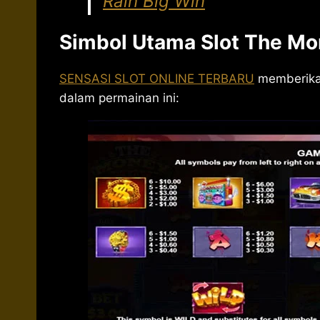
Raih Big Win
Simbol Utama Slot The M
SENSASI SLOT ONLINE TERBARU
memberika
dalam permainan ini: