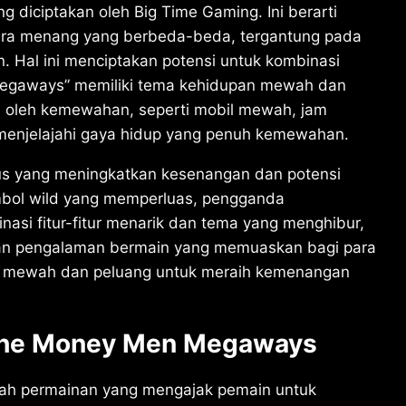
diciptakan oleh Big Time Gaming. Ini berarti
cara menang yang berbeda-beda, tergantung pada
n. Hal ini menciptakan potensi untuk kombinasi
egaways” memiliki tema kehidupan mewah dan
si oleh kemewahan, seperti mobil mewah, jam
 menjelajahi gaya hidup yang penuh kemewahan.
onus yang meningkatkan kesenangan dan potensi
imbol wild yang memperluas, pengganda
asi fitur-fitur menarik dan tema yang menghibur,
n pengalaman bermain yang memuaskan bagi para
an mewah dan peluang untuk meraih kemenangan
The Money Men Megaways
ah permainan yang mengajak pemain untuk