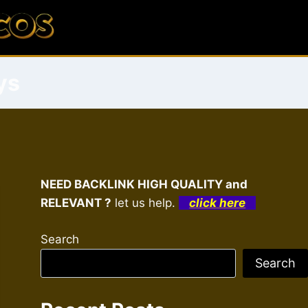
ys
NEED BACKLINK HIGH QUALITY and
RELEVANT ?
let us help.
click here
Search
Search