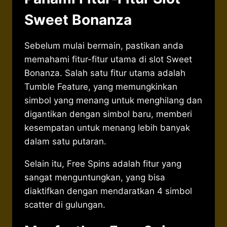
Sweet Bonanza
Sebelum mulai bermain, pastikan anda
memahami fitur-fitur utama di slot Sweet
Bonanza. Salah satu fitur utama adalah
Tumble Feature, yang memungkinkan
simbol yang menang untuk menghilang dan
digantikan dengan simbol baru, memberi
kesempatan untuk menang lebih banyak
dalam satu putaran.
Selain itu, Free Spins adalah fitur yang
sangat menguntungkan, yang bisa
diaktifkan dengan mendaratkan 4 simbol
scatter di gulungan.