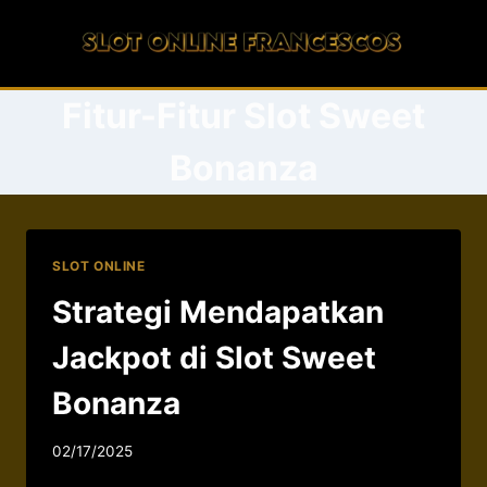
Skip
to
content
Fitur-Fitur Slot Sweet
Bonanza
SLOT ONLINE
Strategi Mendapatkan
Jackpot di Slot Sweet
Bonanza
02/17/2025