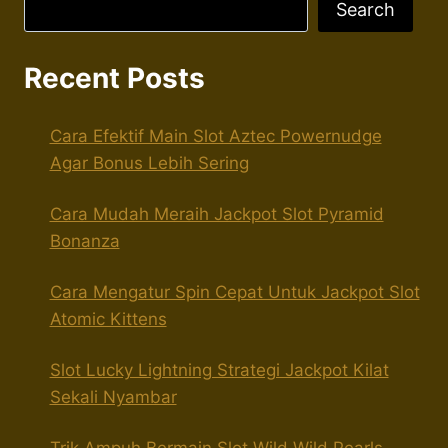
Search
Recent Posts
Cara Efektif Main Slot Aztec Powernudge
Agar Bonus Lebih Sering
Cara Mudah Meraih Jackpot Slot Pyramid
Bonanza
Cara Mengatur Spin Cepat Untuk Jackpot Slot
Atomic Kittens
Slot Lucky Lightning Strategi Jackpot Kilat
Sekali Nyambar