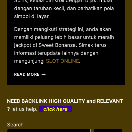
Spins, kelola bankroll dengan bijak, mulai
dengan taruhan kecil, dan perhatikan pola
simbol di layar.
Dengan mengikuti strategi ini, anda akan
memiliki peluang lebih besar untuk meraih
jackpot di Sweet Bonanza. Simak terus
informasi terupdate lainnya dengan
mengunjungi
SLOT ONLINE
.
STRATEGI
READ MORE
MENDAPATKAN
JACKPOT
DI
SLOT
NEED BACKLINK HIGH QUALITY and RELEVANT
SWEET
?
let us help.
click here
BONANZA
Search