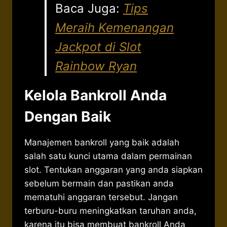
Baca Juga:
Tips
Meraih Kemenangan
Jackpot di Slot
Rainbow Ryan
Kelola Bankroll Anda
Dengan Baik
Manajemen bankroll yang baik adalah
salah satu kunci utama dalam permainan
slot. Tentukan anggaran yang anda siapkan
sebelum bermain dan pastikan anda
mematuhi anggaran tersebut. Jangan
terburu-buru meningkatkan taruhan anda,
karena itu bisa membuat bankroll Anda