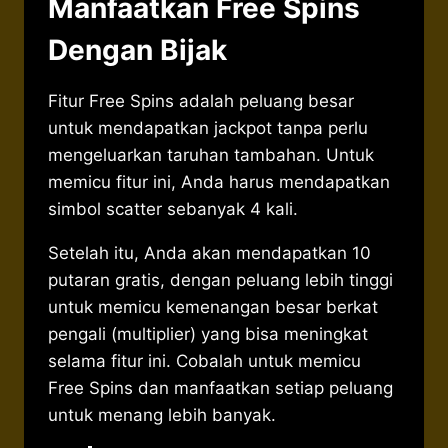
Manfaatkan Free Spins
Dengan Bijak
Fitur Free Spins adalah peluang besar
untuk mendapatkan jackpot tanpa perlu
mengeluarkan taruhan tambahan. Untuk
memicu fitur ini, Anda harus mendapatkan
simbol scatter sebanyak 4 kali.
Setelah itu, Anda akan mendapatkan 10
putaran gratis, dengan peluang lebih tinggi
untuk memicu kemenangan besar berkat
pengali (multiplier) yang bisa meningkat
selama fitur ini. Cobalah untuk memicu
Free Spins dan manfaatkan setiap peluang
untuk menang lebih banyak.