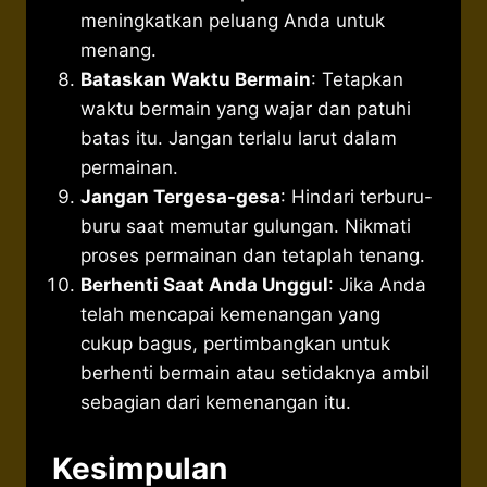
meningkatkan peluang Anda untuk
menang.
Bataskan Waktu Bermain
: Tetapkan
waktu bermain yang wajar dan patuhi
batas itu. Jangan terlalu larut dalam
permainan.
Jangan Tergesa-gesa
: Hindari terburu-
buru saat memutar gulungan. Nikmati
proses permainan dan tetaplah tenang.
Berhenti Saat Anda Unggul
: Jika Anda
telah mencapai kemenangan yang
cukup bagus, pertimbangkan untuk
berhenti bermain atau setidaknya ambil
sebagian dari kemenangan itu.
Kesimpulan