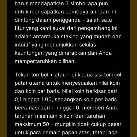
harus mendapatkan 3 simbol apa pun
untuk mendapatkan pembayaran, dan ini
dihitung dalam pengganda – salah satu
fitur yang kami sukai dari pengembang ini
adalah antarmuka staking yang mudah dan
intuitif yang menunjukkan sekilas
keuntungan yang diharapkan dari Anda
mempertaruhkan pilihan.
Tekan tombol + atau – di kedua sisi tombol
putar utama untuk menyesuaikan nilai koin
dan koin per baris. Nilai koin berkisar dari
0,1 hingga 1,00, sedangkan koin per baris
bervariasi dari 1 hingga 10, memberi Anda
taruhan minimum 5 koin dan taruhan
maksimum 50 – mungkin tidak cukup besar
untuk para pemain papan atas, tetapi ada