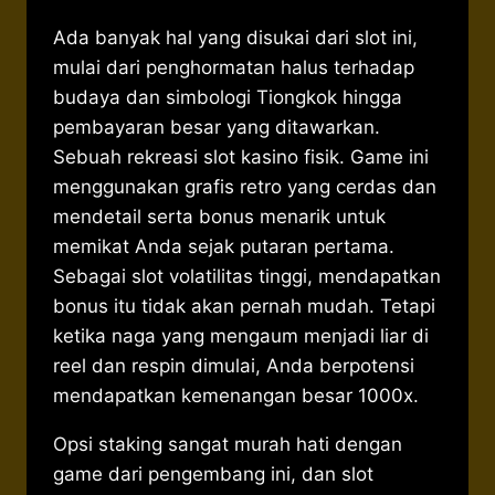
Ada banyak hal yang disukai dari slot ini,
mulai dari penghormatan halus terhadap
budaya dan simbologi Tiongkok hingga
pembayaran besar yang ditawarkan.
Sebuah rekreasi slot kasino fisik. Game ini
menggunakan grafis retro yang cerdas dan
mendetail serta bonus menarik untuk
memikat Anda sejak putaran pertama.
Sebagai slot volatilitas tinggi, mendapatkan
bonus itu tidak akan pernah mudah. Tetapi
ketika naga yang mengaum menjadi liar di
reel dan respin dimulai, Anda berpotensi
mendapatkan kemenangan besar 1000x.
Opsi staking sangat murah hati dengan
game dari pengembang ini, dan slot