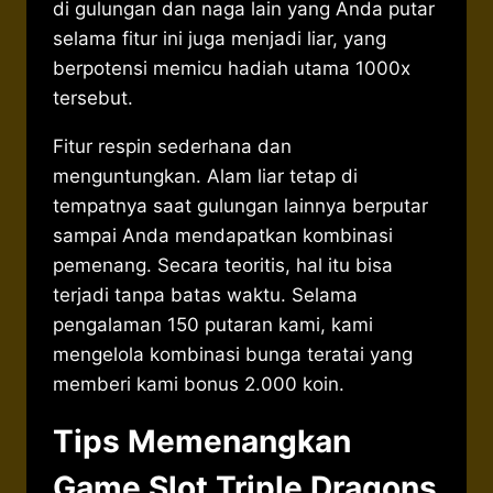
di gulungan dan naga lain yang Anda putar
selama fitur ini juga menjadi liar, yang
berpotensi memicu hadiah utama 1000x
tersebut.
Fitur respin sederhana dan
menguntungkan. Alam liar tetap di
tempatnya saat gulungan lainnya berputar
sampai Anda mendapatkan kombinasi
pemenang. Secara teoritis, hal itu bisa
terjadi tanpa batas waktu. Selama
pengalaman 150 putaran kami, kami
mengelola kombinasi bunga teratai yang
memberi kami bonus 2.000 koin.
Tips Memenangkan
Game Slot Triple Dragons