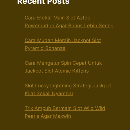
Recent Posts
Cara Efektif Main Slot Aztec
Powernudge Agar Bonus Lebih Sering
Cara Mudah Meraih Jackpot Slot
Pyramid Bonanza
Cara Mengatur Spin Cepat Untuk
Jackpot Slot Atomic Kittens
Slot Lucky Lightning Strategi Jackpot
Kilat Sekali Nyambar
Trik Ampuh Bermain Slot Wild Wild
Pearls Agar Maxwin