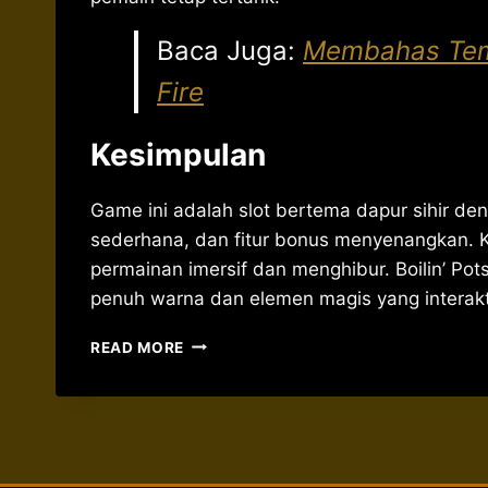
Baca Juga:
Membahas Tema
Fire
Kesimpulan
Game ini adalah slot bertema dapur sihir deng
sederhana, dan fitur bonus menyenangkan. 
permainan imersif dan menghibur. Boilin’ Pot
penuh warna dan elemen magis yang interakt
ANALISIS
READ MORE
VISUAL
DAN
AUDIO
GAME
BOILIN’
POTS