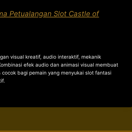
 Petualangan Slot Castle of
an visual kreatif, audio interaktif, mekanik
Kombinasi efek audio dan animasi visual membuat
s cocok bagi pemain yang menyukai slot fantasi
if.