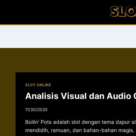
Skip
to
content
SLOT ONLINE
Analisis Visual dan Audio 
11/30/2025
Boilin’ Pots adalah slot dengan tema dapur s
mendidih, ramuan, dan bahan-bahan magis.