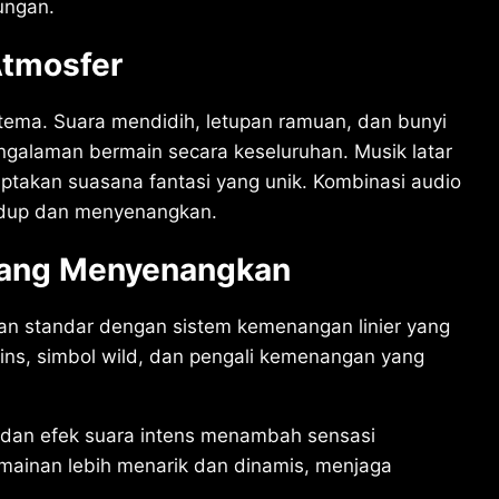
ungan.
tmosfer
 tema. Suara mendidih, letupan ramuan, dan bunyi
pengalaman bermain secara keseluruhan. Musik latar
takan suasana fantasi yang unik. Kombinasi audio
hidup dan menyenangkan.
 yang Menyenangkan
an standar dengan sistem kemenangan linier yang
pins, simbol wild, dan pengali kemenangan yang
ih dan efek suara intens menambah sensasi
rmainan lebih menarik dan dinamis, menjaga