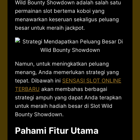
Wild Bounty Showdown adalah salah satu
permainan slot bertema koboi yang
menawarkan keseruan sekaligus peluang
besar untuk meraih jackpot.
Namun, untuk meningkatkan peluang
menang, Anda memerlukan strategi yang
tepat. Dibawah ini
SENSASI SLOT ONLINE
TERBARU
akan membahas berbagai
strategi ampuh yang dapat Anda terapkan
untuk meraih hadiah besar di Slot Wild
Bounty Showdown.
Pahami Fitur Utama