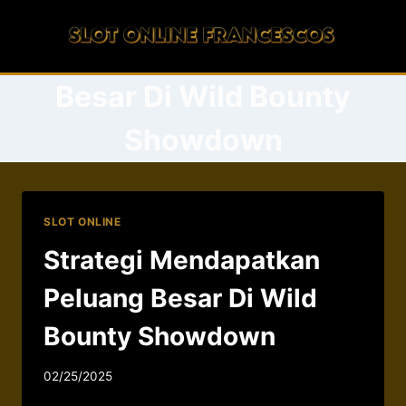
Skip
to
content
Besar Di Wild Bounty
Showdown
SLOT ONLINE
Strategi Mendapatkan
Peluang Besar Di Wild
Bounty Showdown
02/25/2025