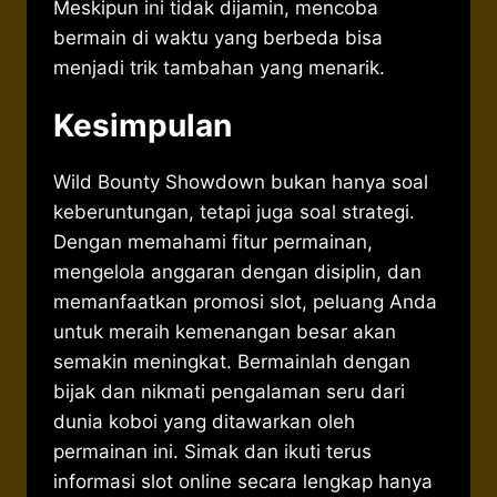
Meskipun ini tidak dijamin, mencoba
bermain di waktu yang berbeda bisa
menjadi trik tambahan yang menarik.
Kesimpulan
Wild Bounty Showdown bukan hanya soal
keberuntungan, tetapi juga soal strategi.
Dengan memahami fitur permainan,
mengelola anggaran dengan disiplin, dan
memanfaatkan promosi slot, peluang Anda
untuk meraih kemenangan besar akan
semakin meningkat. Bermainlah dengan
bijak dan nikmati pengalaman seru dari
dunia koboi yang ditawarkan oleh
permainan ini. Simak dan ikuti terus
informasi slot online secara lengkap hanya