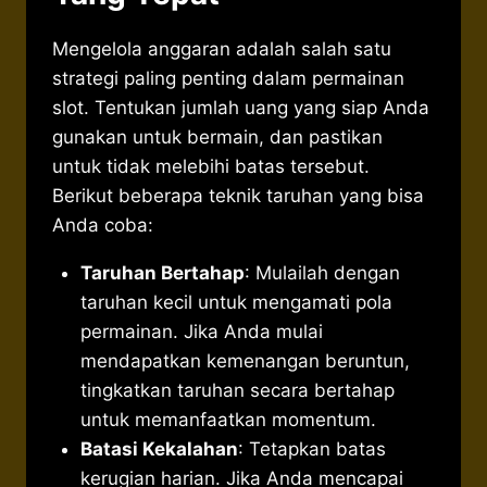
Mengelola anggaran adalah salah satu
strategi paling penting dalam permainan
slot. Tentukan jumlah uang yang siap Anda
gunakan untuk bermain, dan pastikan
untuk tidak melebihi batas tersebut.
Berikut beberapa teknik taruhan yang bisa
Anda coba:
Taruhan Bertahap
: Mulailah dengan
taruhan kecil untuk mengamati pola
permainan. Jika Anda mulai
mendapatkan kemenangan beruntun,
tingkatkan taruhan secara bertahap
untuk memanfaatkan momentum.
Batasi Kekalahan
: Tetapkan batas
kerugian harian. Jika Anda mencapai