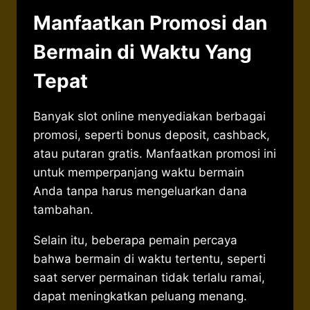
Manfaatkan Promosi dan
Bermain di Waktu Yang
Tepat
Banyak slot online menyediakan berbagai
promosi, seperti bonus deposit, cashback,
atau putaran gratis. Manfaatkan promosi ini
untuk memperpanjang waktu bermain
Anda tanpa harus mengeluarkan dana
tambahan.
Selain itu, beberapa pemain percaya
bahwa bermain di waktu tertentu, seperti
saat server permainan tidak terlalu ramai,
dapat meningkatkan peluang menang.