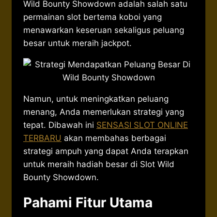
Wild Bounty Showdown adalah salah satu
permainan slot bertema koboi yang
menawarkan keseruan sekaligus peluang
besar untuk meraih jackpot.
Namun, untuk meningkatkan peluang
menang, Anda memerlukan strategi yang
tepat. Dibawah ini
SENSASI SLOT ONLINE
TERBARU
akan membahas berbagai
strategi ampuh yang dapat Anda terapkan
untuk meraih hadiah besar di Slot Wild
Bounty Showdown.
Pahami Fitur Utama