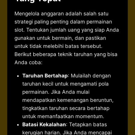
Mengelola anggaran adalah salah satu
strategi paling penting dalam permainan
slot. Tentukan jumlah uang yang siap Anda
gunakan untuk bermain, dan pastikan
untuk tidak melebihi batas tersebut.
Berikut beberapa teknik taruhan yang bisa
Anda coba:
Taruhan Bertahap
: Mulailah dengan
taruhan kecil untuk mengamati pola
permainan. Jika Anda mulai
mendapatkan kemenangan beruntun,
tingkatkan taruhan secara bertahap
untuk memanfaatkan momentum.
Batasi Kekalahan
: Tetapkan batas
kerugian harian. Jika Anda mencapai