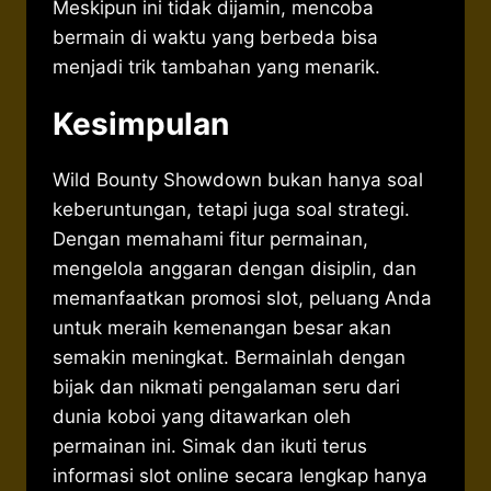
Meskipun ini tidak dijamin, mencoba
bermain di waktu yang berbeda bisa
menjadi trik tambahan yang menarik.
Kesimpulan
Wild Bounty Showdown bukan hanya soal
keberuntungan, tetapi juga soal strategi.
Dengan memahami fitur permainan,
mengelola anggaran dengan disiplin, dan
memanfaatkan promosi slot, peluang Anda
untuk meraih kemenangan besar akan
semakin meningkat. Bermainlah dengan
bijak dan nikmati pengalaman seru dari
dunia koboi yang ditawarkan oleh
permainan ini. Simak dan ikuti terus
informasi slot online secara lengkap hanya