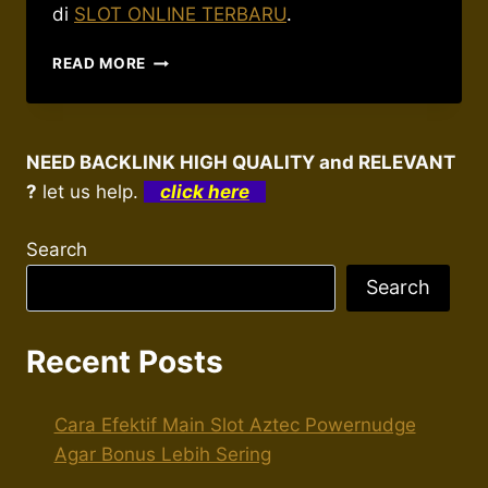
di
SLOT ONLINE TERBARU
.
STRATEGI
READ MORE
MENDAPATKAN
PELUANG
BESAR
DI
NEED BACKLINK HIGH QUALITY and RELEVANT
WILD
?
let us help.
click here
BOUNTY
SHOWDOWN
Search
Search
Recent Posts
Cara Efektif Main Slot Aztec Powernudge
Agar Bonus Lebih Sering